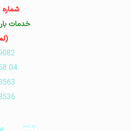
شماره 
خدمات بارب
(لم
9082
04 58 39 88 021
8563
8536