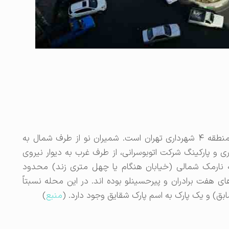
شمیران نو یکی از محله‌های شرق تهران واقع در منطقه ۴ شهرداری تهران است. شمیران نو از طرف شمال به
 و پارکینگ شرکت اتوبوسرانی، از طرف غرب به دیوار نیروی
ه نارمک شمالی (خیابان هنگام يا چهل مترى زند) محدود
ای هفت برادران و پیرحسینلو بوده ­اند. در این محله نسبتاً
ق) و یک پارک به اسم پارک شقایق وجود دارد. (
منبع
)