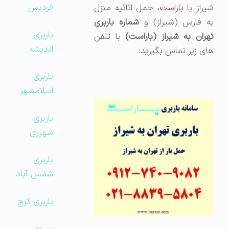
فردیس
یراز با
باراست
، حمل اثاثیه منزل
به فارس (شیراز) و
شماره باربری
باربری
هران به شیراز (باراست)
با تلفن
اندیشه
های زیر تماس بگیرید:
باربری
اسلامشهر
باربری
شهرری
باربری
شمس آباد
باربری کرج