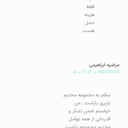
فقط
هزینه
حمل
هست.
مرضیه ابراهیمی
2023/02/26 در 11:37 ب.ظ
سلام به مجموعه محترم
باربری باراست…من
خواستم ضمن تشکر و
قدردانی از همه عوامل
محترم مجموعه باراست