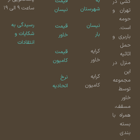
به
قیمت
کشی در
ساعت ۹ الی ۱۹
شهرستان
نیسان
تهران و
حومه
رسیدگی به
نیسان
قیمت
است.
شکایات و
بار
خاور
باربری و
انتقادات
حمل
کرایه
قیمت
اثاثیه
خاور
کامیون
منزل در
این
کرایه
نرخ
مجموعه
کامیون
اتحادیه
توسط
خاور
مسقف،
همراه با
بسته
بندی