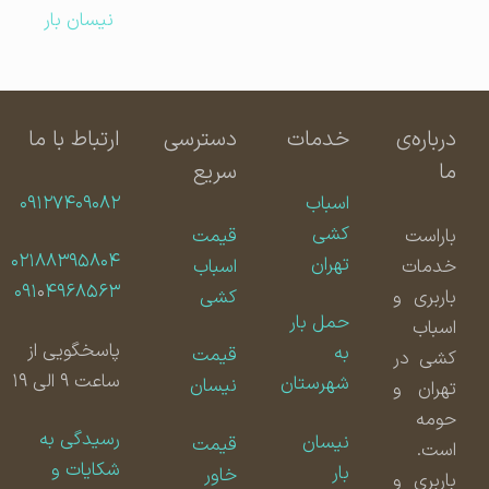
نیسان بار
درباره‌ی
خدمات
دسترسی
ارتباط با ما
ما
سریع
اسباب
۰۹۱۲۷۴۰۹۰۸۲
کشی
باراست
قیمت
۰۲۱۸۸۳۹۵۸۰۴
تهران
خدمات
اسباب
۰۹۱
۰
۴۹۶۸۵۶۳
باربری و
کشی
حمل بار
اسباب
پاسخگویی از
به
قیمت
کشی در
ساعت ۹ الی ۱۹
شهرستان
نیسان
تهران و
حومه
رسیدگی به
نیسان
قیمت
است.
شکایات و
بار
خاور
باربری و