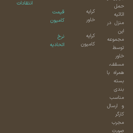
انتقادات
حمل
کرایه
قیمت
اثاثیه
خاور
کامیون
منزل در
این
کرایه
نرخ
مجموعه
کامیون
اتحادیه
توسط
خاور
مسقف،
همراه با
بسته
بندی
مناسب
و ارسال
کارگر
مجرب
صورت