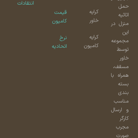
انتقادات
حمل
کرایه
قیمت
اثاثیه
خاور
کامیون
منزل در
این
کرایه
نرخ
مجموعه
کامیون
اتحادیه
توسط
خاور
مسقف،
همراه با
بسته
بندی
مناسب
و ارسال
کارگر
مجرب
صورت