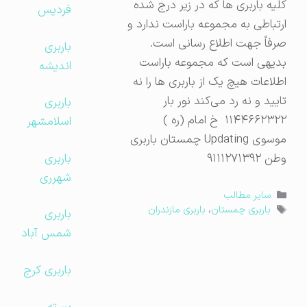
کلیه باربری ها که در زیر درج شده
فردیس
ارتباطی به مجموعه باراست ندارد و
صرفاً جهت اطلاع رسانی است.
باربری
بدیهی است که مجموعه باراست
اندیشه
اطلاعات هیچ یک از باربری ها را نه
تایید و نه رد می‌کند نور بار
باربری
۱۱۴۴۶۶۲۳۲۲ خ امام (ره )
اسلامشهر
موسوی Updating چمستان باربری
باربری
وطن ۹۱۱۱۲۷۱۳۹۲
شهرری
دسته‌ها
سایر مطالب
برچسب‌ها
باربری چمستان
،
باربری مازندران
باربری
شمس آباد
باربری کرج