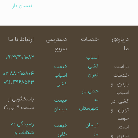
نیسان بار
درباره‌ی
خدمات
دسترسی
ارتباط با ما
ما
سریع
اسباب
۰۹۱۲۷۴۰۹۰۸۲
کشی
باراست
قیمت
۰۲۱۸۸۳۹۵۸۰۴
تهران
خدمات
اسباب
۰۹۱
۰
۴۹۶۸۵۶۳
باربری و
کشی
حمل بار
اسباب
پاسخگویی از
به
قیمت
کشی در
ساعت ۹ الی ۱۹
شهرستان
نیسان
تهران و
حومه
رسیدگی به
نیسان
قیمت
است.
شکایات و
بار
خاور
باربری و