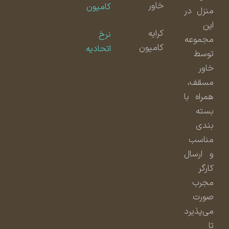
خاور
کامیون
منزل در
این
کرایه
نرخ
مجموعه
کامیون
اتحادیه
توسط
خاور
مسقف،
همراه با
بسته
بندی
مناسب
و ارسال
کارگر
مجرب
صورت
می‌پذیرد
تا