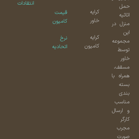
انتقادات
حمل
کرایه
قیمت
اثاثیه
خاور
کامیون
منزل در
این
کرایه
نرخ
مجموعه
کامیون
اتحادیه
توسط
خاور
مسقف،
همراه با
بسته
بندی
مناسب
و ارسال
کارگر
مجرب
صورت