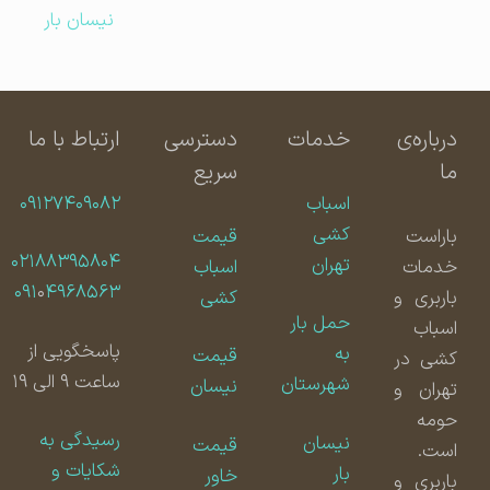
نیسان بار
درباره‌ی
خدمات
دسترسی
ارتباط با ما
ما
سریع
اسباب
۰۹۱۲۷۴۰۹۰۸۲
کشی
باراست
قیمت
۰۲۱۸۸۳۹۵۸۰۴
تهران
خدمات
اسباب
۰۹۱
۰
۴۹۶۸۵۶۳
باربری و
کشی
حمل بار
اسباب
پاسخگویی از
به
قیمت
کشی در
ساعت ۹ الی ۱۹
شهرستان
نیسان
تهران و
حومه
رسیدگی به
نیسان
قیمت
است.
شکایات و
بار
خاور
باربری و