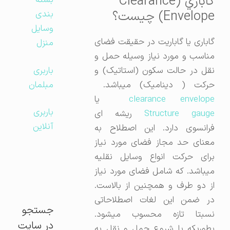
گاباري (Clearance
بسته
Envelope) چيست؟
بندی
وسایل
گاباری یا گاباریت در حقیقت فضای
منزل
مناسب و مورد نیاز وسیله حمل و
باربری
نقل در حالت سکون (استاتیک) و
مبلمان
حرکت ( دینامیک) میباشد.
clearance envelop
یا
باربری
Structure gaug
ریشه ای
آنلاین
فرانسوی دارد. این اصطلاح به
معنای حد مجاز فضای مورد نیاز
برای حرکت انواع وسایل نقلیه
میباشد. که شامل فضای مورد نیاز
از دو طرف و همچنین از بالاست.
در ضمن این لغات اصطلاحاتی
جستجو
نسبتا تازه محسوب میشود.
در سایت
بطوریکه با شروع حمل و نقل به