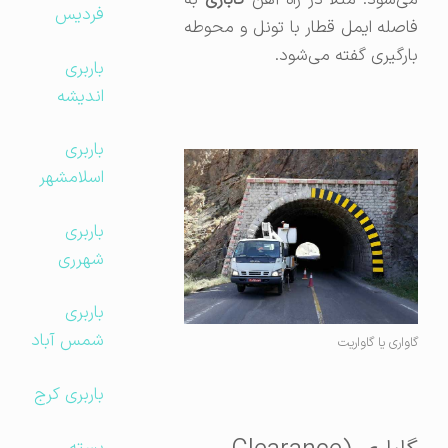
ی‌شود. مثلاً در راه آهن
گاباری
به
فردیس
فاصله ایمل قطار با تونل و محوطه
بارگیری گفته می‌شود.
باربری
اندیشه
باربری
اسلامشهر
باربری
شهرری
باربری
شمس آباد
گاواری یا گاواریت
باربری کرج