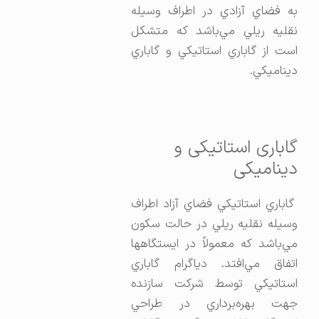
به فضاي آزادي در اطراف وسيله
نقليه ريلي مي‌باشد كه متشكل
است از گاباري استاتيكي و گاباري
ديناميكي.
گاباری استاتیکی و
دینامیکی
گاباري استاتيكي فضاي آزاد اطراف
وسيله نقليه ريلي در حالت سكون
مي‌باشد كه معمولاً در ايستگاهها
اتفاق مي‌افتد. دياگرام گاباري
استاتيكي توسط شركت سازنده
جهت بهره‌برداري در طراحي