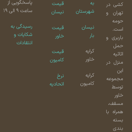
پاسخگویی از
به
قیمت
کشی در
ساعت ۹ الی ۱۹
شهرستان
نیسان
تهران و
حومه
رسیدگی به
نیسان
قیمت
است.
شکایات و
بار
خاور
باربری و
انتقادات
حمل
کرایه
قیمت
اثاثیه
خاور
کامیون
منزل در
این
کرایه
نرخ
مجموعه
کامیون
اتحادیه
توسط
خاور
مسقف،
همراه با
بسته
بندی