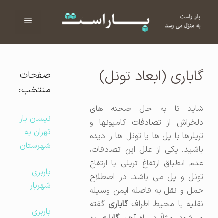
فهرست
ا
گاباری (ابعاد تونل)
صفحات
منتخب:
شاید تا به حال صحنه های
نیسان بار
دلخراش از تصادفات کامیونها و
تهران به
تریلرها با پل ها یا تونل ها را دیده
شهرستان
باشید. یکی از علل این تصادفات،
عدم انطباق ارتفاغ تریلی با ارتفاع
باربری
تونل و پل می باشد. در اصطلاح
شهریار
حمل و نقل به فاصله ایمن وسیله
قلیه با محیط اطراف
گاباری
گفته
باربری