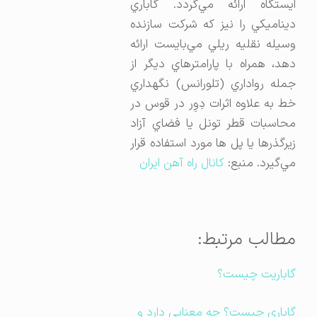
ايستگاه ارائه مي‌گردد. گاباري
ديناميكي را نيز كه شركت سازنده
وسيله نقليه ريلي مي‌بايست ارائه
دهد، همراه با پارامترهاي ديگر از
جمله رواداري (تلورانس) نگهداري
خط به علاوه اثرات دِوِر در قوس در
محاسبات قطر تونل يا فضاي آزاد
زيرگذرها یا پل ها مورد استفاده قرار
مي‌گيرد. منبع:
کانال راه آهن ایران
مطالب مرتبط:
گاباریت چیست؟
گاباری چیست؟ چه معنایی دارد و