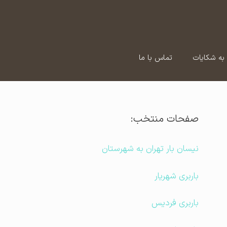
به شکایات
تماس با ما
صفحات منتخب:
نیسان بار تهران به شهرستان
باربری شهریار
باربری فردیس