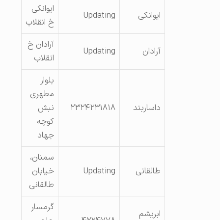
ایوانکی
ایوانکی
Updating
خ انقلاب
آرادان خ
آرادان
Updating
انقلاب
بلوار
مطهری
داساربند
۲۳۲۴۲۳۱۸۱۸
نبش
کوچه
جهاد
سمنان،
طالقانی
Updating
خیابان
طالقانی
گرمسار
ابریشم