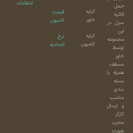
انتقادات
حمل
کرایه
قیمت
اثاثیه
خاور
کامیون
منزل در
این
کرایه
نرخ
مجموعه
کامیون
اتحادیه
توسط
خاور
مسقف،
همراه با
بسته
بندی
مناسب
و ارسال
کارگر
مجرب
صورت