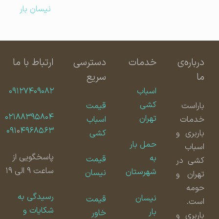
نیسان بار
درباره‌ی
خدمات
دسترسی
ارتباط با ما
ما
سریع
اسباب
۰۹۱۲۷۴۰۹۰۸۲
کشی
باراست
قیمت
۰۲۱۸۸۳۹۵۸۰۴
تهران
خدمات
اسباب
۰۹۱
۰
۴۹۶۸۵۶۳
باربری و
کشی
حمل بار
اسباب
پاسخگویی از
به
قیمت
کشی در
ساعت ۹ الی ۱۹
شهرستان
نیسان
تهران و
حومه
رسیدگی به
نیسان
قیمت
است.
شکایات و
بار
خاور
باربری و