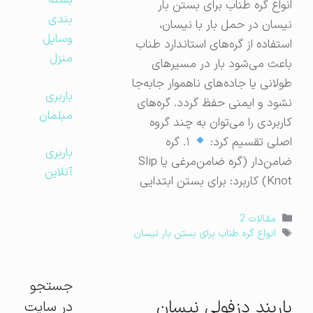
بسته
انواع گره طناب برای بستن بار
بندی
نیسان در حمل بار با نیسان،
وسایل
استفاده از گره‌های استاندارد طناب
منزل
باعث می‌شود بار در مسیرهای
طولانی یا جاده‌های ناهموار جابه‌جا
باربری
نشود و ایمنی حفظ گردد. گره‌های
مبلمان
کاربردی را می‌توان به چند گروه
اصلی تقسیم کرد:
۱. گره
باربری
ضامن‌دار (گره ضامن‌مرغی یا Slip
آنلاین
Knot) کاربرد: برای بستن ابتدایی
دسته‌ها
مقالات 2
برچسب‌ها
انواع گره طناب برای بستن بار نیسان
جستجو
باربند دزفولی نیسان
در سایت