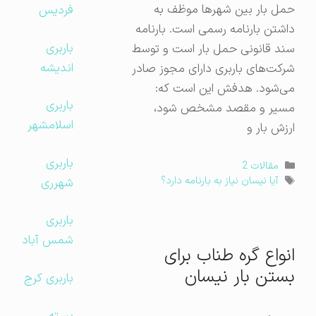
حمل بار بین شهرها موظف به
فردیس
داشتن بارنامه رسمی است. بارنامه
باربری
سند قانونی حمل بار است و توسط
اندیشه
شرکت‌های باربری دارای مجوز صادر
می‌شود. هدفش این است که:
باربری
مسیر و مقصد مشخص شود،
اسلامشهر
ارزش بار و
باربری
دسته‌ها
مقالات 2
برچسب‌ها
شهرری
آیا نیسان نیاز به بارنامه دارد؟
باربری
شمس آباد
انواع گره طناب برای
بستن بار نیسان
باربری کرج