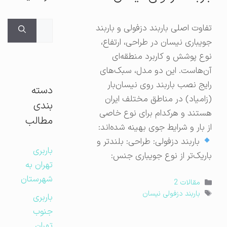
جستجوی
تفاوت اصلی باربند دزفولی و باربند
برای:
جویباری نیسان در طراحی، ارتفاع،
نوع پوشش و کاربرد منطقه‌ای
آن‌هاست. این دو مدل، سبک‌های
رایج نصب باربند روی نیسان‌بار
دسته
(زامیاد) در مناطق مختلف ایران
بندی
هستند و هرکدام برای نوع خاصی
مطالب
از بار و شرایط جوی بهینه شده‌اند:
باربند دزفولی: طراحی: بلندتر و
باربری
باریک‌تر از نوع جویباری جنس:
تهران به
شهرستان
دسته‌ها
مقالات 2
برچسب‌ها
باربند دزفولی نیسان
باربری
جنوب
تهران