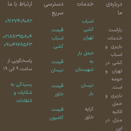
درباره‌ی
خدمات
دسترسی
ارتباط با ما
ما
سریع
اسباب
۰۹۱۲۷۴۰۹۰۸۲
کشی
باراست
قیمت
۰۲۱۸۸۳۹۵۸۰۴
تهران
خدمات
اسباب
۰۹۱
۰
۴۹۶۸۵۶۳
باربری و
کشی
حمل بار
اسباب
پاسخگویی از
به
قیمت
کشی در
ساعت ۹ الی ۱۹
شهرستان
نیسان
تهران و
حومه
رسیدگی به
نیسان
قیمت
است.
شکایات و
بار
خاور
باربری و
انتقادات
حمل
کرایه
قیمت
اثاثیه
خاور
کامیون
منزل در
این