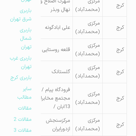
مرکزی
شهرک اصلاح وتهیه
کرج
(محمدآباد)
نهال وبذر
باربری
شرق تهران
مرکزی
کرج
علی ابادگونه
باربری
(محمدآباد)
شمال
مرکزی
تهران
کرج
قلعه روستایی
(محمدآباد)
باربری غرب
تهران
مرکزی
کرج
گلستانک
(محمدآباد)
باربری کرج
سایر
فرودگاه پیام /
مرکزی
مطالب
کرج
مجتمع مخابراتی
(محمدآباد)
13ابان /
مقالات
مقالات 2
مرکزی
مرکزسنجش
کرج
(محمدآباد)
ازدورایران
مقالات 3