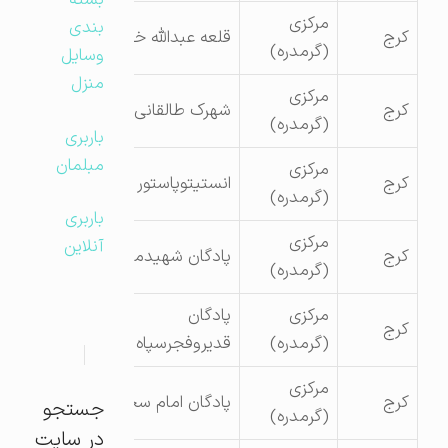
بسته
مرکزی
بندی
کرج
قلعه عبدالله خان
(گرمدره)
وسایل
منزل
مرکزی
کرج
شهرک طالقانی
(گرمدره)
باربری
مبلمان
مرکزی
کرج
انستیتوپاستور
(گرمدره)
باربری
مرکزی
آنلاین
کرج
پادگان شهیدمیثمی
(گرمدره)
مرکزی
پادگان
کرج
(گرمدره)
قدیروفجرسپاه
مرکزی
کرج
پادگان امام سجاد
جستجو
(گرمدره)
در سایت