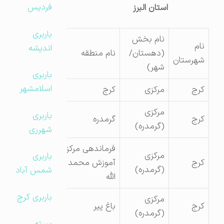
فردیس
استان البرز
باربری
نام بخش
نام
اندیشه
(دهستان/
نام منطقه
شهرستان
شهر)
باربری
اسلامشهر
کرج
مرکزی
کرج
مرکزی
باربری
کرج
گرمدره
(گرمدره)
شهرری
فرماندهی مرکز
مرکزی
باربری
کرج
آموزش محمد رسول
(گرمدره)
شمس آباد
الله
باربری کرج
مرکزی
کرج
باغ پیر
(گرمدره)