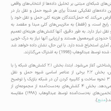
ی شبکه‌ای مبتنی بر تحلیل داده‌ها از انتخاب‌های واقعی
 داده‌های تفکیکی عمدتاً برای هر شیوه حمل و نقل بار در
رض می‌کند که حمل‌کنندگان هزینه کلی حمل و نقل خود را
 رایج است، و (فقط) به ماتریس‌های کلی مبدا و مقصد به
نقل نیاز دارد. به طور دقیق، آنها کشش‌های هزینه‌ای تعمیم
تا حدودی غیرمعمول هستند و ارزیابی آنها نیاز به درک خوبی
آماری استخراج شده دارد. با این حال، نشان داده خواهد شد
وهاب (1998) به اشتراک می‌گذارند.
بنابراین، در بخش ۲، مقاله با برخی ملاحظات روش‌شناختی آغاز می‌شود. ابتدا، بخش ۲.۱ کشش‌های شبکه را با
سایر کشش‌های معمول‌تر مقایسه می‌کند؛ سپس، بخش ۲.۲ برخی از عناصر اساسی شیوه حمل و نقل
چندوجهی و توابع هزینه آن را ارائه می‌دهد. بخش ۳ نحوه ساخت و کالیبره کردن آن در شبکه بلژیک را توضیح
می‌دهد و برخی از معیارهای عملکرد آن را ارائه می‌دهد. بخش ۴ کشش‌های به‌دست‌آمده از مجموعه‌ای از
شبیه‌سازی‌ها را ارائه می‌دهد و آنها را عمدتاً با تخمین‌های به‌دست‌آمده توسط عبدالوهاب (۱۹۹۸) مقایسه
د.(
منبع
).