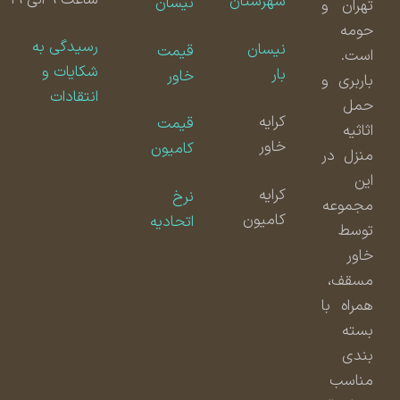
شهرستان
نیسان
تهران و
حومه
رسیدگی به
نیسان
قیمت
است.
شکایات و
بار
خاور
باربری و
انتقادات
حمل
کرایه
قیمت
اثاثیه
خاور
کامیون
منزل در
این
کرایه
نرخ
مجموعه
کامیون
اتحادیه
توسط
خاور
مسقف،
همراه با
بسته
بندی
مناسب