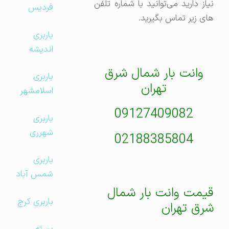
نیاز دارید می‌توانید با شماره تلفن
فردیس
های زیر تماس بگیرید.
باربری
اندیشه
وانت بار شمال شرق
باربری
تهران
اسلامشهر
09127409082
باربری
شهرری
02188385804
باربری
شمس آباد
قیمت وانت بار شمال
باربری کرج
شرق تهران