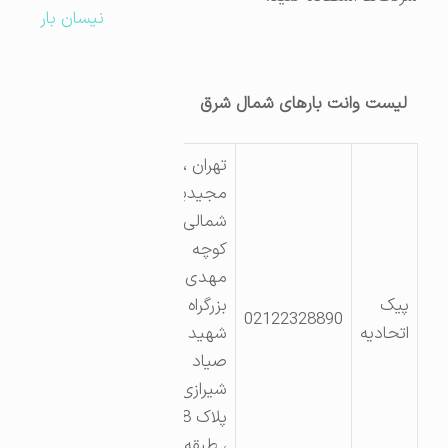
نیسان بار
لیست وانت بارهای شمال شرق
تهران ،
مجیدیه
شمالی ،
کوچه
مهدی ،
پیک
بزرگراه
02122328890
اتحادیه
شهید
صیاد
شیرازی ،
پلاک 138
، طبقه زیر