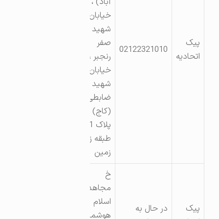
آباد) ،
خیابان
شهید
پیک
صفر
02122321010
اتحادیه
رنجبر ،
خیابان
شهید
ضابطی
(کاج) ،
پلاک 1 ،
طبقه زیر
زمین
خ
مجاهدین
اسلام ک
پیک
در حال به
هوشمند