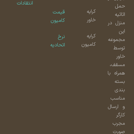
انتقادات
حمل
کرایه
قیمت
اثاثیه
خاور
کامیون
منزل در
این
کرایه
نرخ
مجموعه
کامیون
اتحادیه
توسط
خاور
مسقف،
همراه با
بسته
بندی
مناسب
و ارسال
کارگر
مجرب
صورت