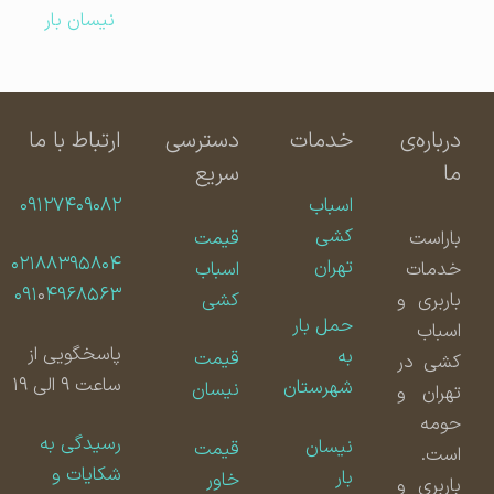
نیسان بار
درباره‌ی
خدمات
دسترسی
ارتباط با ما
ما
سریع
اسباب
۰۹۱۲۷۴۰۹۰۸۲
کشی
باراست
قیمت
۰۲۱۸۸۳۹۵۸۰۴
تهران
خدمات
اسباب
۰۹۱
۰
۴۹۶۸۵۶۳
باربری و
کشی
حمل بار
اسباب
پاسخگویی از
به
قیمت
کشی در
ساعت ۹ الی ۱۹
شهرستان
نیسان
تهران و
حومه
رسیدگی به
نیسان
قیمت
است.
شکایات و
بار
خاور
باربری و