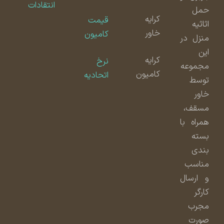
انتقادات
حمل
کرایه
قیمت
اثاثیه
خاور
کامیون
منزل در
این
کرایه
نرخ
مجموعه
کامیون
اتحادیه
توسط
خاور
مسقف،
همراه با
بسته
بندی
مناسب
و ارسال
کارگر
مجرب
صورت