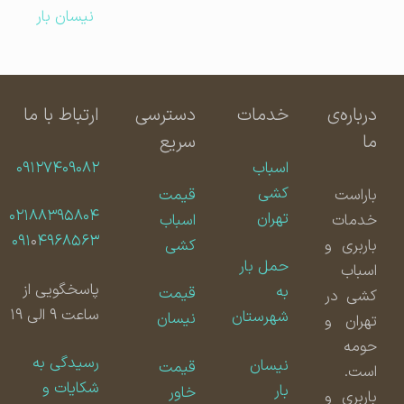
نیسان بار
درباره‌ی
خدمات
دسترسی
ارتباط با ما
ما
سریع
اسباب
۰۹۱۲۷۴۰۹۰۸۲
کشی
باراست
قیمت
۰۲۱۸۸۳۹۵۸۰۴
تهران
خدمات
اسباب
۰۹۱
۰
۴۹۶۸۵۶۳
باربری و
کشی
حمل بار
اسباب
پاسخگویی از
به
قیمت
کشی در
ساعت ۹ الی ۱۹
شهرستان
نیسان
تهران و
حومه
رسیدگی به
نیسان
قیمت
است.
شکایات و
بار
خاور
باربری و