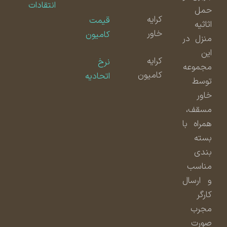
انتقادات
حمل
کرایه
قیمت
اثاثیه
خاور
کامیون
منزل در
این
کرایه
نرخ
مجموعه
کامیون
اتحادیه
توسط
خاور
مسقف،
همراه با
بسته
بندی
مناسب
و ارسال
کارگر
مجرب
صورت