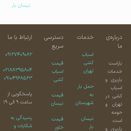
نیسان بار
درباره‌ی
خدمات
دسترسی
ارتباط با ما
ما
سریع
اسباب
۰۹۱۲۷۴۰۹۰۸۲
کشی
باراست
قیمت
۰۲۱۸۸۳۹۵۸۰۴
تهران
خدمات
اسباب
۰۹۱
۰
۴۹۶۸۵۶۳
باربری و
کشی
حمل بار
اسباب
پاسخگویی از
به
قیمت
کشی در
ساعت ۹ الی ۱۹
شهرستان
نیسان
تهران و
حومه
رسیدگی به
نیسان
قیمت
است.
شکایات و
بار
خاور
باربری و