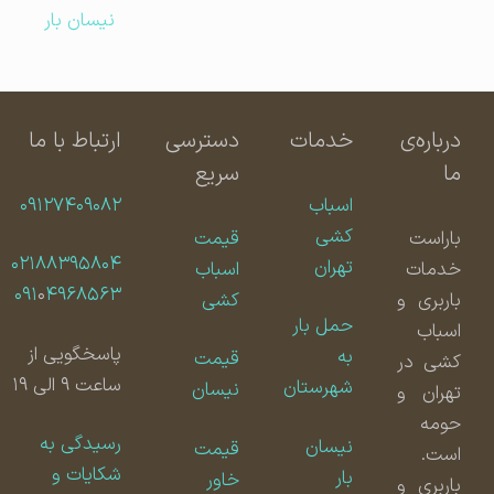
نیسان بار
درباره‌ی
خدمات
دسترسی
ارتباط با ما
ما
سریع
اسباب
۰۹۱۲۷۴۰۹۰۸۲
کشی
باراست
قیمت
۰۲۱۸۸۳۹۵۸۰۴
تهران
خدمات
اسباب
۰۹۱
۰
۴۹۶۸۵۶۳
باربری و
کشی
حمل بار
اسباب
پاسخگویی از
به
قیمت
کشی در
ساعت ۹ الی ۱۹
شهرستان
نیسان
تهران و
حومه
رسیدگی به
نیسان
قیمت
است.
شکایات و
بار
خاور
باربری و