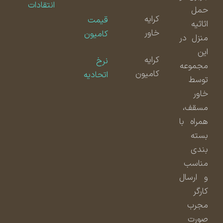
انتقادات
حمل
کرایه
قیمت
اثاثیه
خاور
کامیون
منزل در
این
کرایه
نرخ
مجموعه
کامیون
اتحادیه
توسط
خاور
مسقف،
همراه با
بسته
بندی
مناسب
و ارسال
کارگر
مجرب
صورت