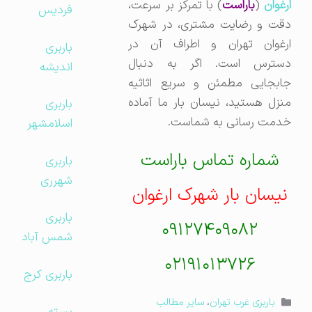
رغوان
(
باراست
) با تمرکز بر سرعت،
فردیس
دقت و رضایت مشتری، در شهرک
ارغوان تهران و اطراف آن در
باربری
دسترس است. اگر به دنبال
اندیشه
جابجایی مطمئن و سریع اثاثیه
منزل هستید، نیسان بار ما آماده
باربری
خدمت رسانی به شماست.
اسلامشهر
شماره تماس باراست
باربری
شهرری
نیسان بار شهرک ارغوان
باربری
۰۹۱۲۷۴۰۹۰۸۲
شمس آباد
۰۲۱۹۱۰۱۳۷۲۶
باربری کرج
دسته‌ها
باربری غرب تهران
،
سایر مطالب