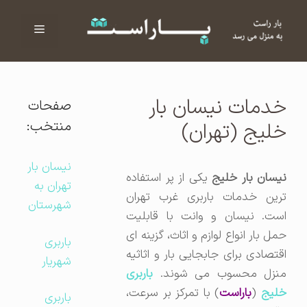
فهرست
ا
خدمات نیسان بار
صفحات
منتخب:
خلیج (تهران)
نیسان بار
نیسان بار خلیج
یکی از پر استفاده
تهران به
ترین خدمات باربری غرب تهران
شهرستان
است. نیسان و وانت با قابلیت
حمل بار انواع لوازم و اثاث، گزینه ای
باربری
اقتصادی برای جابجایی بار و اثاثیه
شهریار
منزل محسوب می شوند.
باربری
لیج
(
باراست
) با تمرکز بر سرعت،
باربری