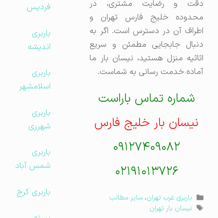
دقت و رضایت مشتری، در
فردیس
محدوده خلیج فارس تهران و
اطراف آن در دسترس است. اگر به
باربری
دنبال جابجایی مطمئن و سریع
اندیشه
اثاثیه منزل هستید، نیسان بار ما
آماده خدمت رسانی به شماست.
باربری
اسلامشهر
شماره تماس باراست
باربری
نیسان بار خلیج فارس
شهرری
۰۹۱۲۷۴۰۹۰۸۲
باربری
شمس آباد
۰۲۱۹۱۰۱۳۷۲۶
باربری کرج
دسته‌ها
باربری غرب تهران
،
سایر مطالب
برچسب‌ها
نیسان بار تهران