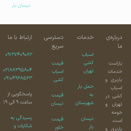
نیسان بار
درباره‌ی
خدمات
دسترسی
ارتباط با ما
ما
سریع
اسباب
۰۹۱۲۷۴۰۹۰۸۲
کشی
باراست
قیمت
۰۲۱۸۸۳۹۵۸۰۴
تهران
خدمات
اسباب
۰۹۱
۰
۴۹۶۸۵۶۳
باربری و
کشی
حمل بار
اسباب
پاسخگویی از
به
قیمت
کشی در
ساعت ۹ الی ۱۹
شهرستان
نیسان
تهران و
حومه
رسیدگی به
نیسان
قیمت
است.
شکایات و
بار
خاور
باربری و