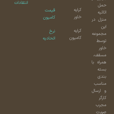
انتقادات
حمل
کرایه
قیمت
اثاثیه
خاور
کامیون
منزل در
این
کرایه
نرخ
مجموعه
کامیون
اتحادیه
توسط
خاور
مسقف،
همراه با
بسته
بندی
مناسب
و ارسال
کارگر
مجرب
صورت