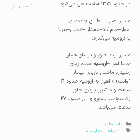
در حدود
۱۳.۵ ساعت
طی می‌شود.
نیسان بار
مسیر اصلی از طریق جاده‌های
اهواز–خرم‌آباد–همدان–زنجان–تبریز
به
ارومیه
می‌گذرد.
مسیر تردد خاور و نیسان همان
جادهٔ اهواز–
ارومیه
است. زمان
رسیدن ماشین باربری نیسان
(وانت) از اهواز به
ارومیه
حدود
۲۱
ساعت
و ماشین باربری خاور
(کامیونت، ایسوزو و …) حدود
۲۷
ساعت
می‌باشد.
دسته‌ها
سایر مطالب
برچسب‌ها
باربری اهواز به ارومیه