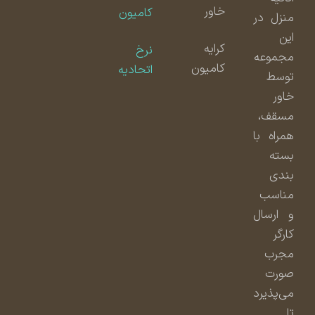
خاور
کامیون
منزل در
این
کرایه
نرخ
مجموعه
کامیون
اتحادیه
توسط
خاور
مسقف،
همراه با
بسته
بندی
مناسب
و ارسال
کارگر
مجرب
صورت
می‌پذیرد
تا