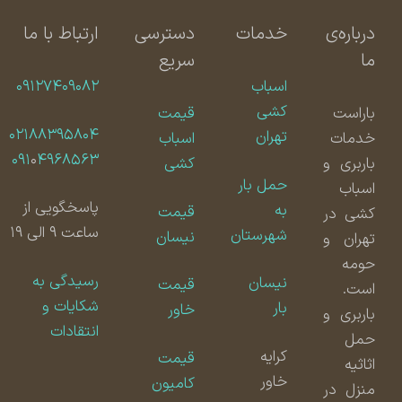
درباره‌ی
خدمات
دسترسی
ارتباط با ما
ما
سریع
اسباب
۰۹۱۲۷۴۰۹۰۸۲
کشی
باراست
قیمت
۰۲۱۸۸۳۹۵۸۰۴
تهران
خدمات
اسباب
۰۹۱
۰
۴۹۶۸۵۶۳
باربری و
کشی
حمل بار
اسباب
پاسخگویی از
به
قیمت
کشی در
ساعت ۹ الی ۱۹
شهرستان
نیسان
تهران و
حومه
رسیدگی به
نیسان
قیمت
است.
شکایات و
بار
خاور
باربری و
انتقادات
حمل
کرایه
قیمت
اثاثیه
خاور
کامیون
منزل در