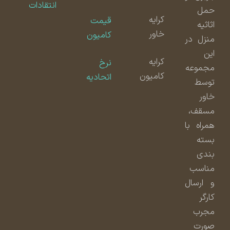
انتقادات
حمل
کرایه
قیمت
اثاثیه
خاور
کامیون
منزل در
این
کرایه
نرخ
مجموعه
کامیون
اتحادیه
توسط
خاور
مسقف،
همراه با
بسته
بندی
مناسب
و ارسال
کارگر
مجرب
صورت