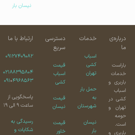
نیسان بار
درباره‌ی
خدمات
دسترسی
ارتباط با ما
ما
سریع
اسباب
۰۹۱۲۷۴۰۹۰۸۲
کشی
باراست
قیمت
۰۲۱۸۸۳۹۵۸۰۴
تهران
خدمات
اسباب
۰۹۱
۰
۴۹۶۸۵۶۳
باربری و
کشی
حمل بار
اسباب
پاسخگویی از
به
قیمت
کشی در
ساعت ۹ الی ۱۹
شهرستان
نیسان
تهران و
حومه
رسیدگی به
نیسان
قیمت
است.
شکایات و
بار
خاور
باربری و