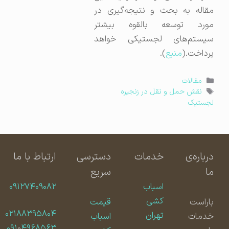
مقاله به بحث و نتیجه‌گیری در
مورد توسعه بالقوه بیشتر
سیستم‌های لجستیکی خواهد
پرداخت.(
منبع
).
دسته‌ها
مقالات
برچسب‌ها
نقش حمل و نقل در زنجیره
لجستیک
درباره‌ی
خدمات
دسترسی
ارتباط با ما
ما
سریع
اسباب
۰۹۱۲۷۴۰۹۰۸۲
کشی
باراست
قیمت
۰۲۱۸۸۳۹۵۸۰۴
تهران
خدمات
اسباب
۰۹۱
۰
۴۹۶۸۵۶۳