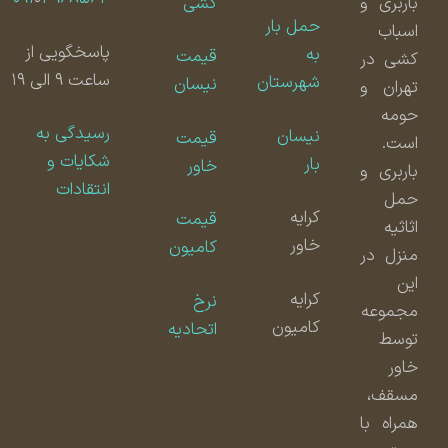
باربری و
کشی
حمل بار
اسباب
پاسخگویی از
به
قیمت
کشی در
ساعت ۹ الی ۱۹
شهرستان
نیسان
تهران و
حومه
رسیدگی به
نیسان
قیمت
است.
شکایات و
بار
خاور
باربری و
انتقادات
حمل
کرایه
قیمت
اثاثیه
خاور
کامیون
منزل در
این
کرایه
نرخ
مجموعه
کامیون
اتحادیه
توسط
خاور
مسقف،
همراه با