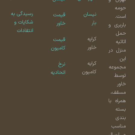
حومه
رسیدگی به
نیسان
قیمت
است.
شکایات و
بار
خاور
باربری و
انتقادات
حمل
کرایه
قیمت
اثاثیه
خاور
کامیون
منزل در
این
کرایه
نرخ
مجموعه
کامیون
اتحادیه
توسط
خاور
مسقف،
همراه با
بسته
بندی
مناسب
و ارسال