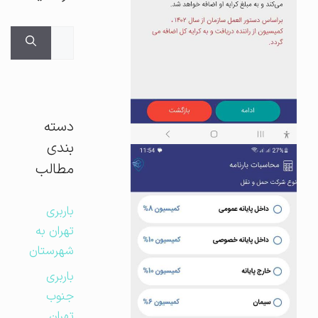
جستجوی
برای:
دسته
بندی
مطالب
باربری
تهران به
شهرستان
باربری
جنوب
تهران