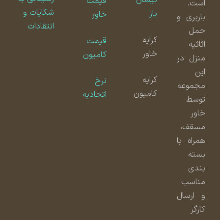
نیسان
قیمت
است.
شکایات و
بار
خاور
باربری و
انتقادات
حمل
کرایه
قیمت
اثاثیه
خاور
کامیون
منزل در
این
کرایه
نرخ
مجموعه
کامیون
اتحادیه
توسط
خاور
مسقف،
همراه با
بسته
بندی
مناسب
و ارسال
کارگر