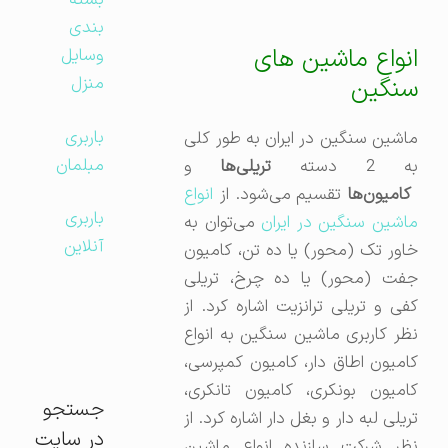
بسته
بندی
انواع ماشین های
وسایل
سنگین
منزل
باربری
ماشین سنگین در ایران به طور کلی
مبلمان
ه 2 دسته
تریلی‌ها
و
کامیون‌ها
تقسیم می‌شود. از
انواع
باربری
اشین سنگین در ایران
می‌توان به
آنلاین
خاور تک (محور) یا ده تن، کامیون
جفت (محور) یا ده چرخ، تریلی
کفی و تریلی ترانزیت اشاره کرد. از
نظر کاربری ماشین سنگین به انواع
کامیون اطاق دار، کامیون کمپرسی،
کامیون بونکری، کامیون تانکری،
جستجو
تریلی لبه دار و بغل دار اشاره کرد. از
در سایت
نظر شرکت سازنده انواع ماشین