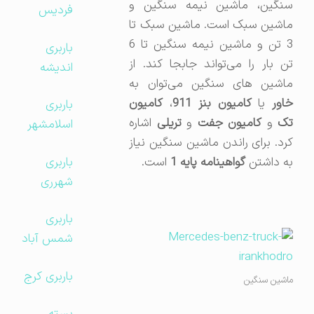
سنگین، ماشین نیمه سنگین و
فردیس
ماشین سبک است. ماشین سبک تا
3 تن و ماشین نیمه سنگین تا 6
باربری
تن بار را می‌تواند جابجا کند. از
اندیشه
ماشین های سنگین می‌توان به
خاور
یا
کامیون بنز 911
،
کامیون
باربری
ک
و
کامیون جفت
و
تریلی
اشاره
اسلامشهر
کرد. برای راندن ماشین سنگین نیاز
باربری
به داشتن
گواهینامه پایه 1
است.
شهرری
باربری
شمس آباد
باربری کرج
ماشین سنگین