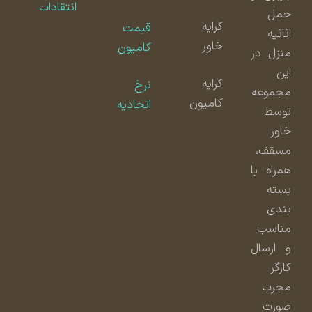
انتقادات
حمل
کرایه
قیمت
اثاثیه
خاور
کامیون
منزل در
این
کرایه
نرخ
مجموعه
کامیون
اتحادیه
توسط
خاور
مسقف،
همراه با
بسته
بندی
مناسب
و ارسال
کارگر
مجرب
صورت