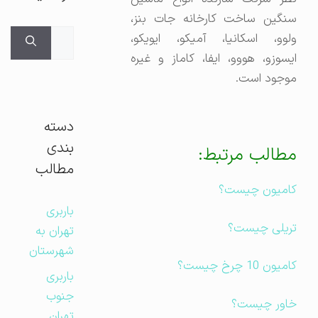
سنگین ساخت کارخانه جات بنز،
جستجوی
ولوو، اسکانیا، آمیکو، ایویکو،
برای:
ایسوزو، هووو، ایفا، کاماز و غیره
موجود است.
دسته
بندی
مطالب مرتبط:
مطالب
کامیون چیست؟
باربری
تریلی چیست؟
تهران به
شهرستان
کامیون 10 چرخ چیست؟
باربری
جنوب
خاور چیست؟
تهران