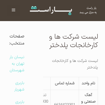
فهرست
ا
لیست شرکت ها و
صفحات
منتخب:
کارخانجات پلدختر
نیسان بار
لیست شرکت ها و کارخانجات
تهران به
پلدختر
شهرستان
باربری
نام واحد
شماره تماس
آدرس
شهریار
آهک
تنگ فنی ت
صنعتی و
2930 و27365
باربری
6634423301