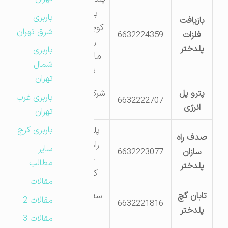
بسیج اخر
باربری
بازیافت
کوچه طبیعت
شرق تهران
فلزات
6632224359
روبه روی
پلدختر
باربری
ماسه شویی
شمال
شهرداری
تهران
پترو پل
شرکت پترو پل
باربری غرب
6632222707
انرژی
انرژی
تهران
باربری کرج
پلدختر سه
صدف راه
راهی سراب
سایر
سازان
6632223077
جهانگیر
مطالب
پلدختر
کیلومتر 5
مقالات
تابان گچ
سه راهی دره
مقالات 2
6632221816
پلدختر
شهر
مقالات 3