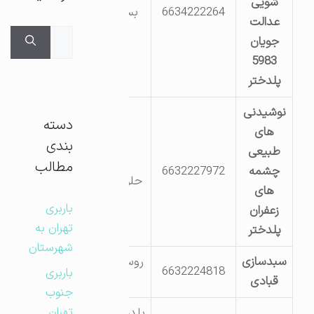
شویی
6634222264
بسیج جاده
عدالت
گلزار
جستجوی
جویان
برای:
5983
پلدختر
نوشیدنی
دسته
های
پلدختر
بندی
طبیعی
روستای
مطالب
چشمه
6632227972
حلوش دشت
های
زعفران
باربری
زعفران
تهران به
پلدختر
شهرستان
سبدسازی
روستای سراب
6632224818
باربری
قبادی
حمام
جنوب
تهران
پلدختر_میدان