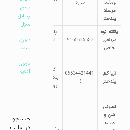
بسته
وماسه
ندارد
گل
بندی
مرصاد
وسایل
پلدختر
منزل
یافته کوه
پلدختر سه
سهامی
9166616537
راهی سراب
باربری
خاص
جهانگیر
مبلمان
پلدختر
باربری
کیلومتر 8
آنلاین
آریا گچ
06634421441-
جاده دره شهر
پلدختر
3
روستای باغ
جایدر
تعاونی
شن و
جستجو
ماسه
پلدختر میدان
در سایت