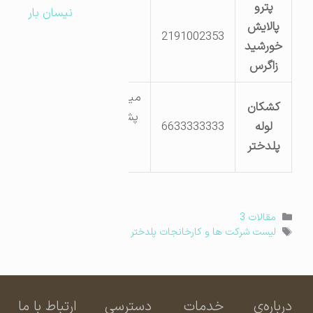
پترو
نیسان بار
پالایش
2191002353
خورشید
زاگرس
میدان بسیج
کشکان
پشت کاشی
لوله
6633333333
فروشی
پلدختر
بهروزی
دسته‌ها
مقالات 3
برچسب‌ها
لیست شرکت ها و کارخانجات پلدختر
درباره‌ی
خدمات
دسترسی
ارتباط با ما