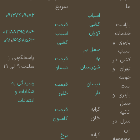
ما
سریع
اسباب
۰۹۱۲۷۴۰۹۰۸۲
کشی
باراست
قیمت
۰۲۱۸۸۳۹۵۸۰۴
تهران
خدمات
اسباب
۰۹۱
۰
۴۹۶۸۵۶۳
باربری و
کشی
حمل بار
اسباب
پاسخگویی از
به
قیمت
کشی در
ساعت ۹ الی ۱۹
شهرستان
نیسان
تهران و
حومه
رسیدگی به
نیسان
قیمت
است.
شکایات و
بار
خاور
باربری و
انتقادات
حمل
کرایه
قیمت
اثاثیه
خاور
کامیون
منزل در
این
کرایه
نرخ
مجموعه