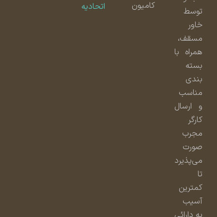
کامیون
اتحادیه
توسط
خاور
مسقف،
همراه با
بسته
بندی
مناسب
و ارسال
کارگر
مجرب
صورت
می‌پذیرد
تا
کمترین
آسیب
به دارائی