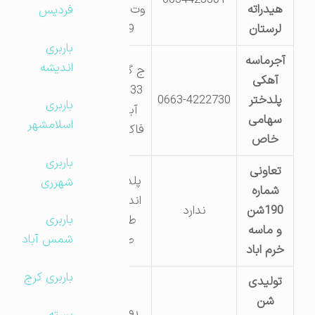
هیدراته
وت دفترمرکزی
فردیس
لرستان
2225989
باربری
آجرماسه
اندیشه
ج گلزارشهدات
آهکی
2333 ت خرم
پلدختر
0663-4222730
باربری
آباد 36449
سهامی
اسلامشهر
فاکس 36882
خاص
باربری
تعاونی
پلدختر جاده
شهرری
شماره
اندیمشک به
190شن
ندارد
باربری
طرف جاده
و ماسه
شمس آباد
طاق سید
خرم اباد
باربری کرج
تولیدی
شن
روستای گل