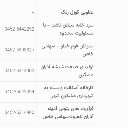
تعاونی گوزل رنگ
–
سرد خانه سبلان ناشتا – با
0452-5442292
مسئولیت محدود
ساوالان قوم خیاو – سهامی
0452-5393327
خاص
تولیدی صنعت شیشه آذران
0452-5314900
مشگین
کارخانه آسفالت وابسته به
0452-5642094
شهرداری مشکین شهر
فرآورده های بتونی آدینه
0452-5314900
آذران لاهرود-سهامی خاص