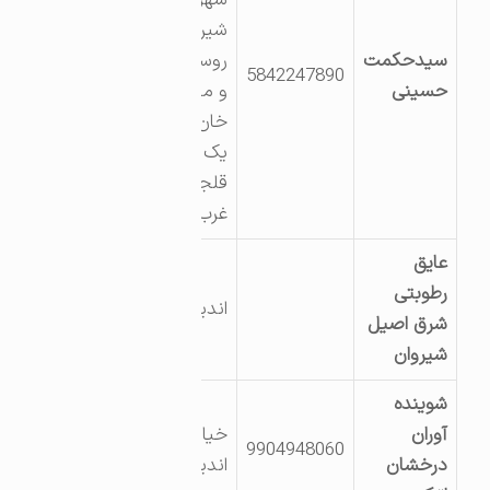
شیروان بعد از
سیدحکمت
روستای خانلق
5842247890
حسینی
و محمد علی
خان کیلومتر
یک جاده
قلجق سمت
غرب
عایق
رطوبتی
اندیشه 1
شرق اصیل
شیروان
شوینده
آوران
خیابان اندیشه
9904948060
درخشان
اندیشه یک