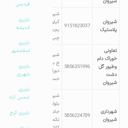
شیروان
فردیس
شیروان –
باربری
شیروان
کیلومتر 1ج
9151823037
اندیشه
پلاستیک
بجنورد سمت
چپ
باربری
تعاونی
اسلامشهر
شیروان -ک7
خوراک دام
ج بجنورد
باربری
وطیور گل
5856351996
دوراهی
شهرری
دشت
حسین آباد
شیروان
باربری
شیروان انتهای
شمس آباد
بلوار پیروزی
شهرداری
جاده قدیم
باربری کرج
5856224709
شیروان
تکمران بعد از
کلاته میرزا