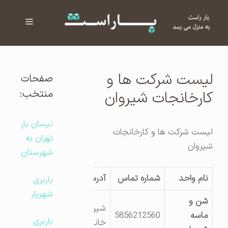
فهرست
ا
لیست شرکت ها و
صفحات
منتخب:
کارخانجات شیروان
نیسان بار
لیست شرکت ها و کارخانجات
تهران به
شیروان
شهرستان
نام واحد
شماره تماس
آدرس کارگاه
باربری
شهریار
شن و
شیروان – ج
ماسه
5856212560
باربری
خانلق ک 3