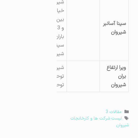
شیروان .
خیابان شهریار
بین شهریار 11
سینا آسانبر
و 13 مجتمع
شیروان
باران . شرکت
سینا آسانبر
شیروان
ویرا ارتفاع
شیروان خ
بران
توحید نبش
شیروان
توحید 7
دسته‌ها
مقالات 3
برچسب‌ها
لیست شرکت ها و کارخانجات
شیروان