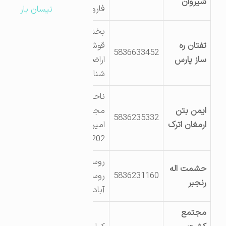
شیروان
فاروج
نیسان بار
بخش
تفتان ره
قوشخانه
5836633452
ساز پارس
اراضی روستای
شناقی
ناحیه
ایمن بتن
مجازصنعتی-
5836235332
ارمغان اترک
امیر آباد2201-
202-203-204
روستای هنامه
حشمت اله
5836231160
روستای رحیم
رنجبر
آباد
مجتمع