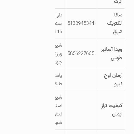
اترک
سانا
بلوار
الکتریک
5138945344
صنعت،قطعه
شرق
116
شیروان خ
ویدا آسانبر
5856227665
ورزش نبش
طوس
چهارراه
ارمان اوج
پاساژپارسا
نیرو
طبقه دوم
شیروان بلوار
کیفیت تراز
استاد شهریار
ایمان
نبش
شهریار14