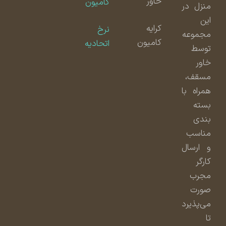
خاور
کامیون
منزل در
این
کرایه
نرخ
مجموعه
کامیون
اتحادیه
توسط
خاور
مسقف،
همراه با
بسته
بندی
مناسب
و ارسال
کارگر
مجرب
صورت
می‌پذیرد
تا