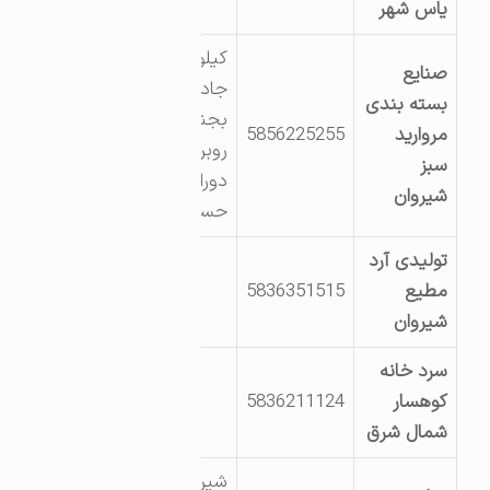
یاس شهر
کیلومتر 7
صنایع
جاده شیروان
بسته بندی
بجنورد-
مروارید
5856225255
روبروی
سبز
دوراهی
شیروان
حسین آباد
تولیدی آرد
مطیع
5836351515
شیروان
سرد خانه
کوهسار
5836211124
شمال شرق
شیروان ناحیه