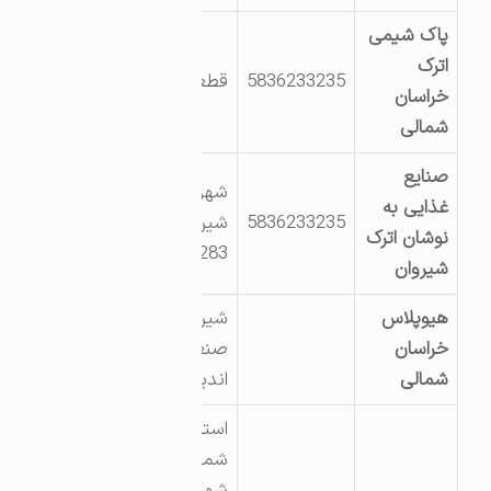
پاک شیمی
اترک
5836233235
قطعه 602
خراسان
شمالی
صنایع
شهرک صنعتی
غذایی به
5836233235
شیروان قطعه
نوشان اترک
283و284
شیروان
هیوپلاس
شیروان شهرک
خراسان
صنعتی،
شمالی
اندیشه3
استان خراسان
شمالی
شهرستان