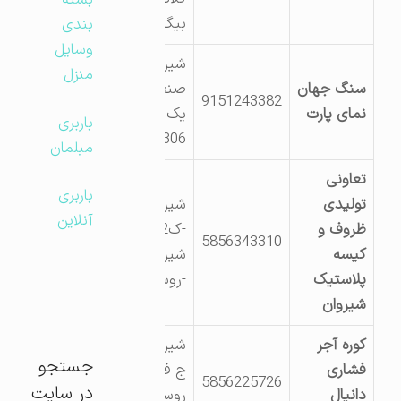
بسته
بیگ
بندی
وسایل
شیروان شهرک
منزل
سنگ جهان
صنعتی فاز
9151243382
نمای پارت
یک قطعات
باربری
306و318و317
مبلمان
تعاونی
باربری
تولیدی
شیروان
آنلاین
ظروف و
-ک12ج
5856343310
کیسه
شیروان-قوچان
پلاستیک
-روستای دوین
شیروان
کوره آجر
شیروان- ک 16
جستجو
فشاری
ج فاروج
5856225726
در سایت
دانیال
روستای برزل