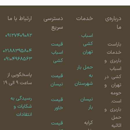
درباره‌ی
خدمات
دسترسی
ارتباط با ما
ما
سریع
اسباب
۰۹۱۲۷۴۰۹۰۸۲
کشی
باراست
قیمت
۰۲۱۸۸۳۹۵۸۰۴
تهران
خدمات
اسباب
۰۹۱
۰
۴۹۶۸۵۶۳
باربری و
کشی
حمل بار
اسباب
پاسخگویی از
به
قیمت
کشی در
ساعت ۹ الی ۱۹
شهرستان
نیسان
تهران و
حومه
رسیدگی به
نیسان
قیمت
است.
شکایات و
بار
خاور
باربری و
انتقادات
حمل
کرایه
قیمت
اثاثیه