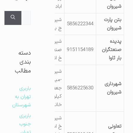
شیروان
اباد
جستجوی
بتن پارت
شیروان ک 1
برای:
5856222344
شیروان
ج بجنورد
پدیده
شیروان شهرک
صنعتگران
9151154189
صنعتی نبش
دسته
بار ثاوا
خ اندیشه 15
بندی
مطالب
شیروان
-میدان
شهرداری
5856225630
جعفرقلی-
باربری
شیروان
کیلومتر2جاده
تهران به
خانلق
شهرستان
باربری
شیروان انتهای
جنوب
تعاونی
خ استقلال
تهران