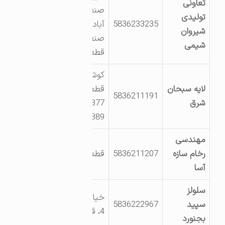
تعاونی
صنعتی امیر
تولیدی
5836233235
آباد خیابان
شیروان
صنعت 4
شیمی
قطعه603
کوشش 3،
لایه سبحان
قطعه 374 الی
5836211191
شرق
377 و قطعه
389 الی 393
مهندسی
رخام سازه
5836211207
قطعه 404
آسا
سلولز
خیابان اندیشه
سپید
5836222967
4، قطعه 303
بجنورد