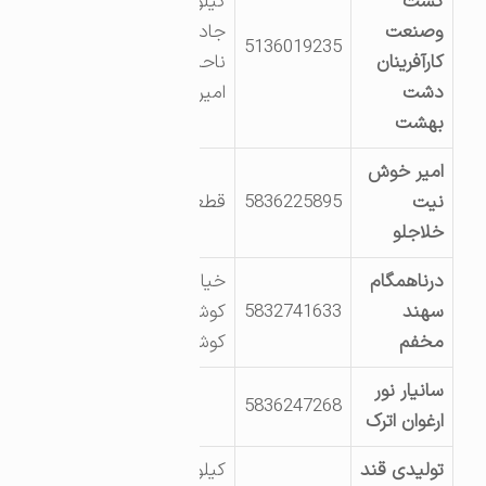
کشت
کیلومتر 2
وصنعت
جاده مشهد
5136019235
کارآفرینان
ناحیه صنعتی
دشت
امیرآباد
بهشت
امیر خوش
نیت
5836225895
قطعه301
خلاجلو
درناهمگام
خیابان
سهند
5832741633
کوشش
مخفم
کوشش یک
سانیار نور
5836247268
ارغوان اترک
تولیدی قند
کیلومتر 15