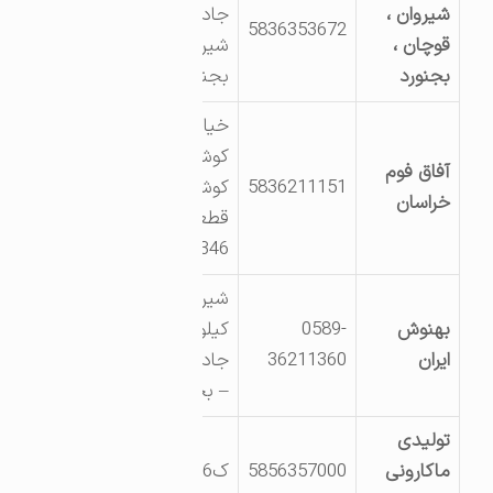
شیروان ،
جاده آسیایی
5836353672
قوچان ،
شیروان –
بجنورد
بجنورد
خیابان
کوشش،
آفاق فوم
5836211151
کوشش 1،
خراسان
قطعه
346الی349
شیروان
بهنوش
0589-
کیلومتر 5
ایران
36211360
جاده شیروان
– بجنورد
تولیدی
ماکارونی
5856357000
ک6 ج قوچان