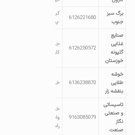
برگ سبز
کیلومتر 8 جاده اهواز
6126221680
جنوب
-پیچ لنگر
صنایع
غذایی
جاده کشت وصنعت
6126250572
گلپونه
کارون شهرک صنعتی
خوزستان
خوشه
طلایی
6136238870
خیابان صنعت 1
بنفشه زار
تاسیساتی
خیابان صنعت 9
و صنعتی
9163085079
واحد دوم سمت
نگاز
راست
صنعت