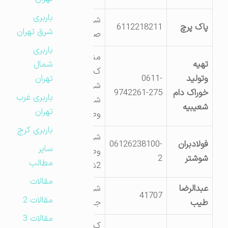
باربری
شوشتر – شهرک
پاک پرچ
6112218211
شرق تهران
صنعتی
باربری
منطقه شعیبیه
تهیه
شمال
ک55ج اهواز-
وتولید
0611-
تهران
شوشترازمسیرتصفیه
خوراک دام
9742261-275
باربری غرب
شکرجنب کشت
شعیبیه
تهران
وصنعت ام
باربری کرج
شوشترج کشت
فولادبران
06126238100-
سایر
وصنعت کارون ک
شوشتر
2
مطالب
2شهرک صنعتی
مقالات
عبدالرضا
شوشتر- کیلومتر 2
41707
مقالات 2
طیب
جاده مسجدسلیمان
مقالات 3
ک2ج