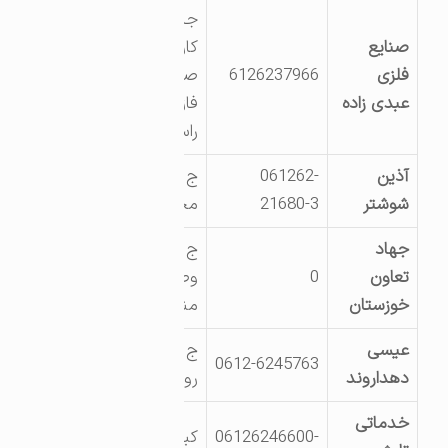
جاده کشت و صنعت
صنایع
کارون- شهرک
فلزی
6126237966
صنعتی شماره یک-
عبدی زاده
فاز 3 واحد سمت
راست
آذین
061262-
ج اهواز جنب انبار
شوشتر
21680-3
مخابرات0
جهاد
ج اختصاصی کشت
تعاون
0
وصنعت کارون
خوزستان
منطقه نی آباد0
عیسی
ج مسجدسلیمان
0612-6245763
دهداروند
روستای پیرگاری0
خدماتی
06126246600-
کیلومتر 2 جاده