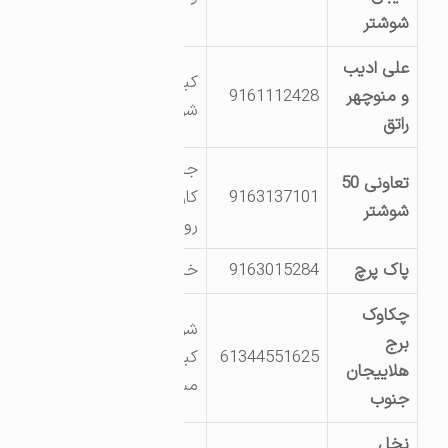
شوشتر
علی ادیب
کیلومتر 7 جاده
و منوچهر
9161112428
شوشتر اهواز
راتق
جاده کشت و صنعت
تعاونی 50
9163137101
کارون-نی آباد-جنب
شوشتر
روستای گمار
پاک پرچ
9163015284
خیابان8
چکاوک
شوشتر
برج
61344551625
کیلومتر23جاده
هلاییجان
مسجدسلیمان
جنوب
نخل