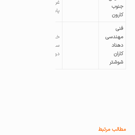
غربی
جنوب
پاساژاستقلال5همکف
کارون
فنی
مهندسی
خیابان ساحلی
دهناد
سادات نبش میدان
کاران
دوخوهران
شوشتر
مطالب مرتبط