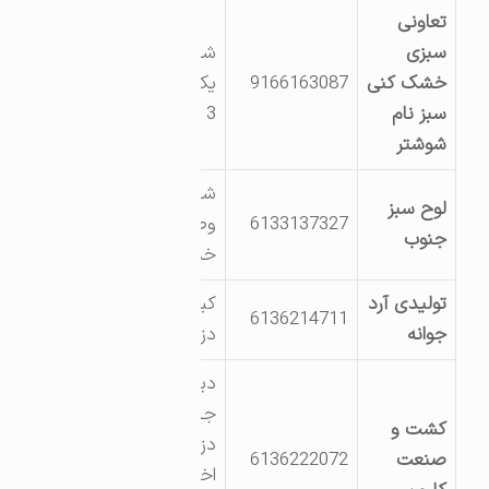
تعاونی
سبزی
شهرک صنعتی شماره
خشک کنی
9166163087
یک -خیابان صنعت
سبز نام
3
شوشتر
شعیبیه کشت
لوح سبز
6133137327
وصنعت امام
جنوب
خمینی(ره)
تولیدی آرد
کیلومتری 5 جاده
6136214711
جوانه
دزفول
دیمچه کیلومتر17
جاده شوشتر –
کشت و
دزفول، جاده
صنعت
6136222072
اختصاصی شرکت