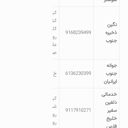
کیلومتر 6 جاده
کشت و صنعت
نگین
کارون روبروی
ذخیره
9168239499
روستای آبگرمک
جنوب
علیاجنب شهرک
صنعتی شماره2
جوانه
جنوب
6136230399
خ صنعت 11
ایرانیان
خدماتی
کیلومتر 25 جاده
دلفین
شوشتر اهواز پشت
سفیر
9117910271
روستای زهو آباد
خلیج
روستای دلفیه
فارس