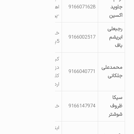
جاوید
9166071628
اهواز -شهرک زراعی
اکسین
-پروژه داریون 3
رجبعلی
خیابان صنعت
ابریشم
9166002517
5پلاک 36
باف
کیلومتر 5 جاده
محمدعلی
دزفول نرسیده به
9166040771
جلکانی
کارخانه آرد جوانه
اردوگاه هلال احمر
سیکا
ظروف
9166147974
خیابان صنعت5
شوشتر
ابتدای جاده