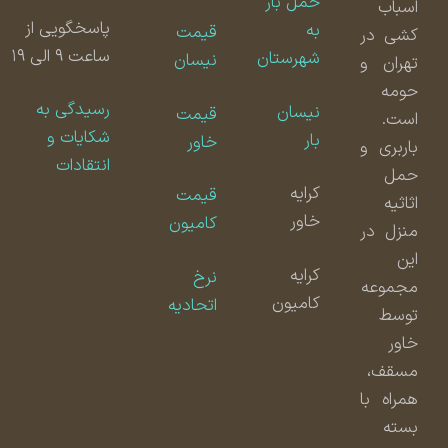
حمل بار
اسباب
پاسخگویی از
به
قیمت
کشی در
ساعت ۹ الی ۱۹
شهرستان
نیسان
تهران و
حومه
رسیدگی به
نیسان
قیمت
است.
شکایات و
بار
خاور
باربری و
انتقادات
حمل
کرایه
قیمت
اثاثیه
خاور
کامیون
منزل در
این
کرایه
نرخ
مجموعه
کامیون
اتحادیه
توسط
خاور
مسقف،
همراه با
بسته