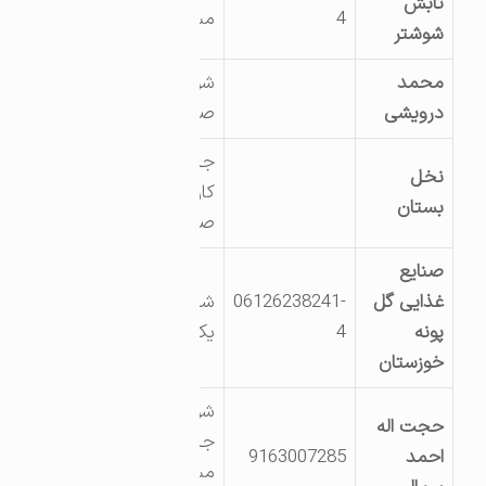
تابش
4
مسجد سلیمان
شوشتر
محمد
شوشتر شهرک
درویشی
صنعتی فاز یک
جاده کشت و صنعت
نخل
کارون شهرکد
بستان
صنعتی شماره یک
صنایع
غذایی گل
06126238241-
شهرک صنعتی شماره
پونه
4
یک شوشتر
خوزستان
شوشتر کیلومتر 11
حجت اله
جاده شوشتر –
احمد
9163007285
مسجدسلیمان-