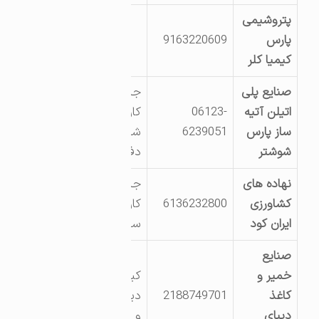
پتروشیمی
پارس
9163220609
کیمیا کلر
صنایع پلی
جاده کشت و صنعت
اتیلن آتیه
06123-
کارون شهرک صنعتی
ساز پارس
6239051
شماره 1 روبروی
شوشتر
دفتر شهرک صنعتی
نهاده های
جاده کشت وصنعت
کشاورزی
6136232800
کارون جنب کاغذ
ایران کود
سازی کارون
صنایع
خمیر و
کیلومتر 17 جاده
کاغذ
2188749701
دیمچه جنب کشت
دیبای
و صنعت کارون