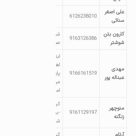
علی اصغر
6126238010
سنائی
کارون بتن
شوشتر -شهرک
9163126386
شوشتر
صنعتی شماره 2
ابتدای جاده شوشتر
اهواز-میدان شاهد-
مهدی
9166161519
پایین تر از پست
عبداله پور
مرکزی-روبروی پارک
امامزاده عبداله
کیلومتر 4 جاده اهواز
منوچهر
9161129197
-بین حاج منعم و
زنگنه
شلیلی
آرتام
کیلومتر 12 جاده