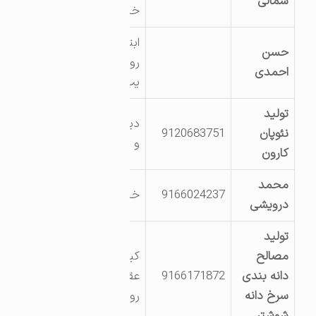
سمالی
خیابان اصلی پلا? 1
ابتدای ورودی شهر-
حسن
روبروی فرش ش?
احمدی
یب
تولید
دیمچه–جنب کشت
نئوپان
9120683751
و صنعت کارون
کارون
محمد
9166024237
خیابان صنعت13
درویشی
تولید
مصالح
کیلومتر 12 جاده
دانه بندی
9166171872
عقیلی روبروی
سرخ دانه
روستای کوه زر
شوشتر