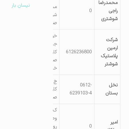
محمدرضا
نیسان بار
مسجدسلیمان
راجی
0
شوشتر شهرک
شوشتری
صنعتی شهرداری
خوزستان ـ شوشتر ـ
شرکت
جاده کشت وصنعت
ارمین
6126236800
کارون ـ شهرک
پلاستیک
صنعتی شماره 1 ـ
شوشتر
خیابان صنعت 10
ج کشت وصنعت
نخل
0612-
کارنون شهرک
بستان
6239103-4
صنعتی شماره1
ک4 ج کشت
وصنعت کارون
امیر
0
روبروی دانشکده