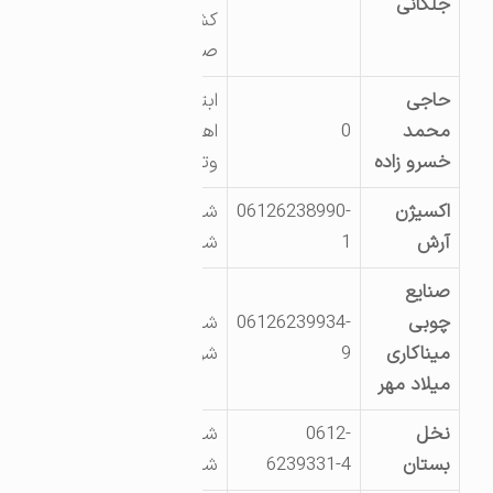
جلکانی
کشاورزی شهرک
صنعتی
حاجی
ابتدای ج شوشتر
محمد
0
اهواز پشت اداره راه
خسرو زاده
وترابری0
اکسیژن
06126238990-
شهرک صنعتی
آرش
1
شماره1
صنایع
چوبی
06126239934-
شهرک صنعتی
میناکاری
9
شوشتر0
میلاد مهر
نخل
0612-
شهرک صنعتی
بستان
6239331-4
شماره1شوشتر