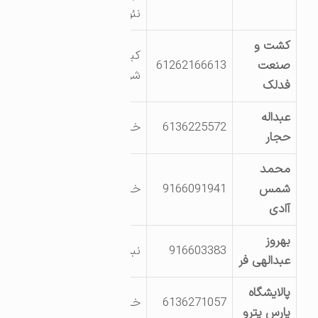
نئوپان کارون
کشت و
کیلومتر7 جاده
صنعت
61262166613
شوشتر-اهواز
فدلک
عبداله
6136225572
خیابان صنعت 13
حجار
محمد
شمس
9166091941
خیابان صنعت 3
آادی
بهروز
916603383
نبش خیابان دوم
عبدالهی فر
پالایشگاه
6136271057
خیابان صنعت6
پارس پترو