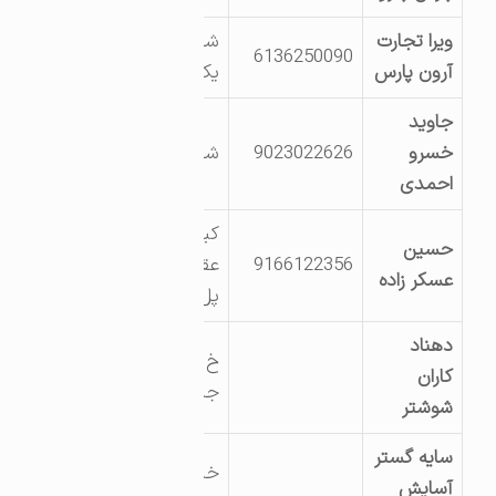
ویرا تجارت
شهرک صنعتی شماره
6136250090
آرون پارس
یک ،صنعت 6
جاوید
خسرو
9023022626
شهرک صنعتی0
احمدی
کیلومتر 10جاده
حسین
9166122356
عقیلی _نرسیده به
عسکر زاده
پل سور
دهناد
خ امام ضلع شرقی
کاران
جنب پل علامه شیخ
شوشتر
سایه گستر
خیابان شریعتی
آسایش