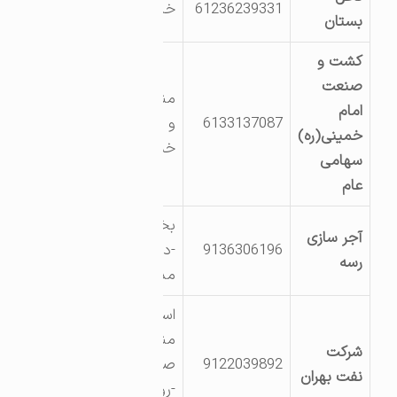
61236239331
خیابان صنعت 5
بستان
کشت و
صنعت
منطقه شعبیه-کشت
امام
6133137087
و صنعت امام
خمینی(ره)
خمینی
سهامی
عام
بخش مرکزی
آجر سازی
9136306196
-دهستان شهید
رسه
مدرس -روستا خزینه
استان خوزستان
منطقه کشت و
شرکت
9122039892
صنعت کارون
نفت بهران
-روبروی شرکت