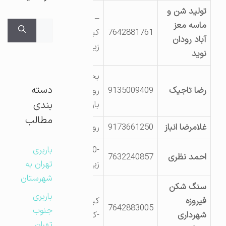
تولید شن و
– روستای فاریاب-
جستجوی
ماسه معز
7642881761
کیلومتر 3 جاده
برای:
آباد رودان
زیارتعلی
نوید
بخش
دسته
رضا تاجیک
9135009409
رودخانه،روستای
بندی
بارانی
مطالب
غلامرضا انباز
9173661250
روستای ماشنگی
باربری
-10کیلومتری فاریاب –
احمد نظری
7632240857
زیارتعلی
تهران به
شهرستان
سنگ شکن
باربری
فیروزه
کیلومتر 5 جاده رودان
7642883005
جنوب
شهرداری
-کهنوج
تهران