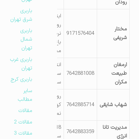
رودان
باربری
ابتدای ورودی
شرق تهران
روستای فاریاب-
مختار
باربری
9171576404
نرسیده به پلیس راه-
شریفی
شمال
باغ شخصی سید
تهران
محمودسجادی
باربری غرب
ارمغان
انتهای بلوار اصلی،
تهران
طبیعت
7642881008
سمت راست (پلاک
باربری کرج
مکران
سوم واحد شرقی)
سایر
روبروی ایستگاه
مطالب
شهاب شایقی
7642885714
کهنوج- جنب
مقالات
نمایندگی سایپا
مقالات 2
مدیریت تانا
18کیلومتری رودان به
7642883359
مقالات 3
انرژی
سمت زیارتعلی