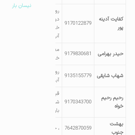
نیسان بار
روستای خیرآباد-
کفایت آدینه
دوراهی روستای
9170122879
پور
خیرآباد- پشت منبع
آب
معبر ماقبل آخر،
حیدر بهرامی
9179830681
خیابان منجر
روستای آبنما- خیابان
شهاب شایقی
9135155779
آبنمای بالا
قیل از اداره راه و
رحیم رحیم
9170343700
شهرسازی- جنب ابوذر
خواه
بار
بهشت
7642870059
، جنب مرغداری
جنوب