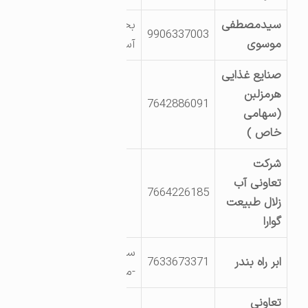
سیدمصطفی
بخش مرکزی، روستای
9906337003
موسوی
آسیاب
صنایع غذایی
هرمزلبن
7642886091
(سهامی
خاص )
شرکت
تعاونی آب
7664226185
زلال طبیعت
گوارا
سه راهی فاریاب
ابر راه بندر
7633673371
-منطقه مجازصنعتی
تعاونی