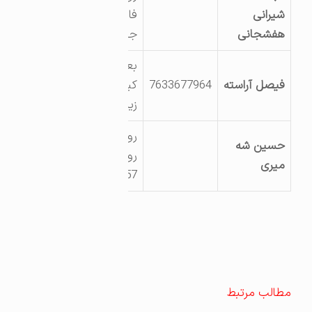
شیرانی
فاریاب- کیلومتر 7
هفشجانی
جاده زیارتعلی
بعد از روستای فاریاب
فیصل آراسته
7633677964
کیلومتر 5 جاده
زیارتعلی
رودان بخش جغین
حسین شه
روستای بجگوئیه
میری
07652284957
مطالب مرتبط