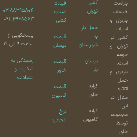
کشی
باراست
قیمت
۰۲۱۸۸۳۹۵۸۰۴
تهران
خدمات
اسباب
۰۹۱
۰
۴۹۶۸۵۶۳
باربری و
کشی
حمل بار
اسباب
پاسخگویی از
به
قیمت
کشی در
ساعت ۹ الی ۱۹
شهرستان
نیسان
تهران و
حومه
رسیدگی به
نیسان
قیمت
است.
شکایات و
بار
خاور
باربری و
انتقادات
حمل
کرایه
قیمت
اثاثیه
خاور
کامیون
منزل در
این
کرایه
نرخ
مجموعه
کامیون
اتحادیه
توسط
خاور