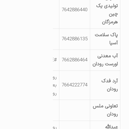
تولیدی یک
7642886440
چین
هرمزگان
پاک سلامت
7642886135
آسیا
آب معدنی
#NAME?
7662886464
اورست رودان
رودان- یک کیلومتر
آرد فدک
7664222774
بعد از پمپ بنزین-
رودان
روبروی منبع آب
تعاونی ملس
رودان
عبدالله
رودان – روستای