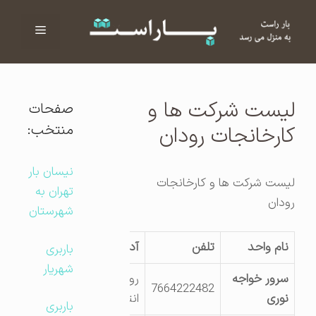
فهرست
ا
لیست شرکت ها و
صفحات
منتخب:
کارخانجات رودان
نیسان بار
لیست شرکت ها و کارخانجات
تهران به
رودان
شهرستان
نام واحد
تلفن
آدرس کارگاه
باربری
شهریار
سرور خواجه
رودان جنب ناحیه
7664222482
نوری
انتظامی
باربری