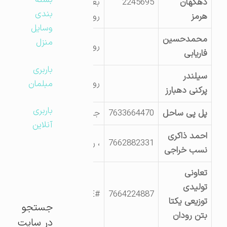
بسته
دهگهان
2245695
بعد از پل آبنمای
بندی
هرمز
رودان
وسایل
محمدحسین
منزل
رودان شهر? صنعتی
فاریابی
باربری
سیلندر
رودان روستای آبنما
مبلمان
پرکنی دهبارز
باربری
پل پی ساحل
7633664470
جنب پل آبنما
آنلاین
احمد ذاکری
7662882331
، روستای خراجی
نسب خراجی
تعاونی
تولیدی
#NAME?
7664224887
توزیعی یکتا
جستجو
بتن رودان
در سایت