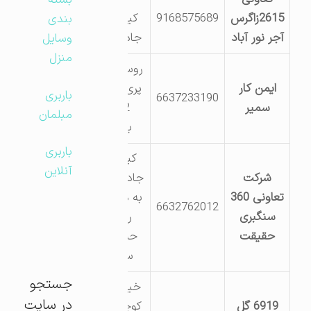
بسته
2615زاگرس
9168575689
کیلومتر18
بندی
آجر نور آباد
جاده نهاوند
وسایل
منزل
روستای تنگ
ایمن کار
پری کیلومتر
باربری
6637233190
سمیر
2 جاده
مبلمان
بابابزرگ
باربری
کیلومتر 6
آنلاین
شرکت
جاده نور آباد
تعاونی 360
به هرسین –
6632762012
سنگبری
روستای
حقیقت
حسن آباد
سنجابی
جستجو
خیابان امام
در سایت
6919 گل
کوچه شهید