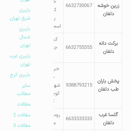
خرم آباد
زرین خوشه
6632730067
کرمانشاه
باربری
دلفان
روستای
شرق تهران
اسماعیل آباد
باربری
شمال
کیلومتر 5
برکت دانه
تهران
6632755355
جاده خرم
دلفان
اباد
باربری غرب
تهران
خیابان امام
باربری کرج
خیابان
پخش باران
9388793215
شهید رجایی
سایر
طب دلفان
کوچه شهید
مطالب
کاظمی
مقالات
گلسا غرب
روستای کوله
مقالات 2
6633333333
دلفان
مرز علیا
مقالات 3