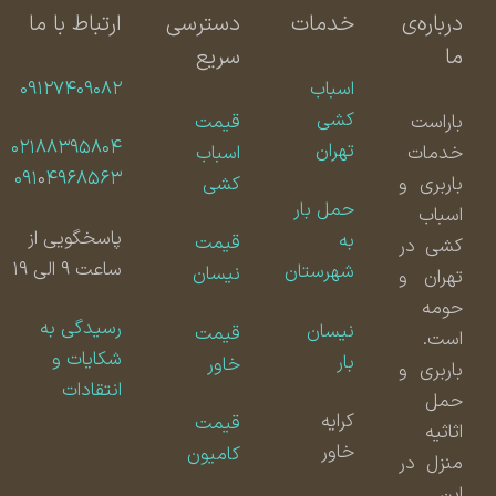
درباره‌ی
خدمات
دسترسی
ارتباط با ما
ما
سریع
اسباب
۰۹۱۲۷۴۰۹۰۸۲
کشی
باراست
قیمت
۰۲۱۸۸۳۹۵۸۰۴
تهران
خدمات
اسباب
۰۹۱
۰
۴۹۶۸۵۶۳
باربری و
کشی
حمل بار
اسباب
پاسخگویی از
به
قیمت
کشی در
ساعت ۹ الی ۱۹
شهرستان
نیسان
تهران و
حومه
رسیدگی به
نیسان
قیمت
است.
شکایات و
بار
خاور
باربری و
انتقادات
حمل
کرایه
قیمت
اثاثیه
خاور
کامیون
منزل در
این