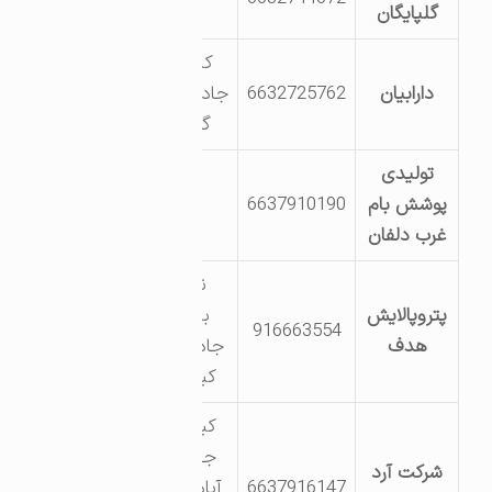
گلپایگان
کیلومتر8
دارابیان
6632725762
جاده روستای
گل باغی
تولیدی
پوشش بام
6637910190
فاز 2
غرب دلفان
نور آباد
پتروپالایش
برخوردار
916663554
هدف
جاده نهاوند
کیلومتر 2
کیلومتر 2
جاده کریم
شرکت آرد
6637916147
آباد کارخانه