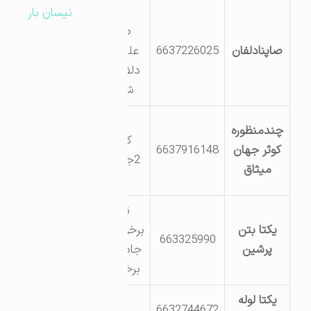
شهرک
نیسان بار
صنعتی
صاپنادلفان
6637226025
علیمیرزایی
دلفان فاز 1
شماره25
نورآباد
چندمنظوره
کیلومتر
کوثر جهان
6637916148
2جاده کریم
میثاق
آباد
نورآباد-
یکتا بتن
برخوردارخاوه-
663325990
پرشین
جاده نهاوند
برخوردارک3
یکتا لوله
6632744672