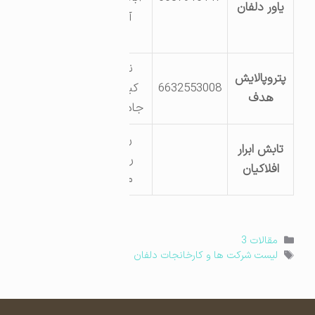
یاور دلفان
آرد یاور
دلفان
نورآباد ،
پتروپالایش
6632553008
کیلومتر 5
هدف
جاده نهاوند
روبروی
تابش ابرار
روستای
افلاکیان
مراداباد
دسته‌ها
مقالات 3
برچسب‌ها
لیست شرکت ها و کارخانجات دلفان