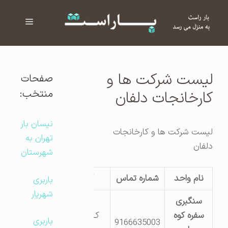
فهرست
ا
لیست شرکت ها و
صفحات
منتخب:
کارخانجات دلفان
نیسان بار
لیست شرکت ها و کارخانجات
تهران به
دلفان
شهرستان
نام واحد
شماره تماس
آدرس
باربری
شهریار
سنگبری
سفره کوه
ک5 جاده
باربری
9166635003