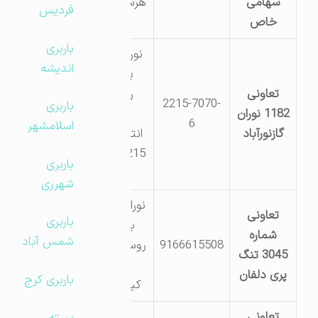
سهامی
هرسین8651
فردیس
خاص
باربری
نورآباد-بلوار
اندیشه
بهشتی
تعاونی
روبروی
2215-7070-
باربری
1182 نوران
نیروی
6
اسلامشهر
گازنورآباد
انتظامی ت
2215-7070-
باربری
6
شهرری
نوراباد: جاده
تعاونی
باربری
بابابزرگ
شماره
شمس آباد
9166615508
روستای تنگ
3045 تنگ
پرسی
پری دلفان
باربری کرج
کیلومتر20
تعاونی
نوراباد