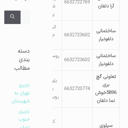
6632722769
آرا دلفان
شیرخانی
پلاک 36
جستجوی
برای:
کیلومتر 5
ساختمانی
6632723602
جاده گل
دلفونیار
باغی
دسته
ساختمانی
روستای چهار
بندی
6632723602
دلفونیار
افشار
مطالب
تعاونی گچ
بلوار شهید
بری
باربری
6632720774
بهشتی
5896خوش
تهران به
روبروی سپاه
نما دلفان
شهرستان
باربری
جاده
جنوب
کمربندی
سیلوی
تهران