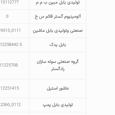
تولیدی بابل مبین ب م م
113112777
آلومینیوم گستر قائم س خ
0
صنعتی وتولیدی بابل ماشین
0111_2274515
بابل یدک
12258442-5
گروه صنعتی سوله سازان
11225708
رادگستر
عاشور استیل
112251415
تولیدی بابل پمپ
0112_3742360