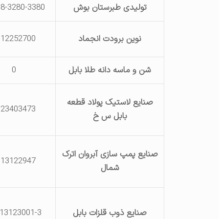
تولیدی طبرستان بوش
8-3280-3380
نوین برودت انجماد
112252700
شن و ماسه دانه طلا بابل
0
صنایع لاستیک پولاد قطعه
123403473
بابل س خ
صنایع پمپ سازی آبروان اترک
113122947
شمال
صنایع ذوب قلزات بابل
13123001-3