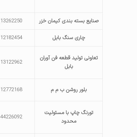
صنایع بسته بندی کیمان خزر
113262250
چاری سنگ بابل
112182454
تعاونی تولید قطعه فن آوران
113122962
بابل
بلور روشن ب م م
112772168
تورنگ چاپ با مسئولیت
144226092
محدود