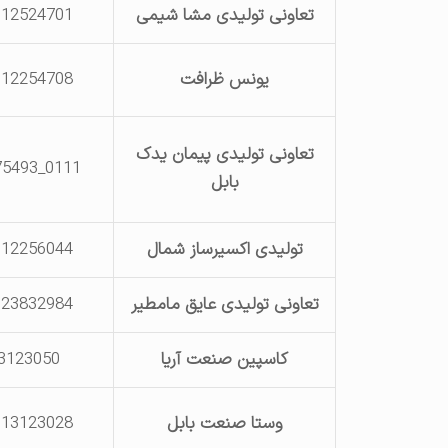
تعاونی تولیدی مشا شیمی
112524701
یونس ظرافت
112254708
تعاونی تولیدی پیمان یدک
0111_3275493
بابل
تولیدی اکسیرساز شمال
112256044
تعاونی تولیدی عایق مامطیر
123832984
کاسپین صنعت آریا
3123050
وستا صنعت بابل
113123028