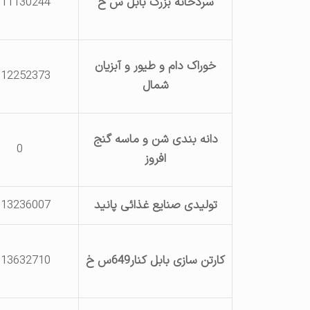
سردخانه بزرگ بابل س خ
111130244
خوراک دام و طیور و آبزیان
112252373
شمال
دانه بندی شن و ماسه گنج
0
افروز
تولیدی صنایع غذائی پانید
113236007
کارتن سازی بابل کنار649س خ
113632710