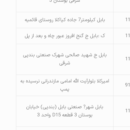
شرقی بوستان 3
1
بابل کیلومتر7 جاده کیاکلا روستای قائمیه
1
ک :بابل ج گنج افروز عبور چاه و بعد از پل
بابل ج شهید صالحی شهرک صنعتی بندپی
1
شرقی
امیرکلا بلوارآیت الله امامی مازندرانی نرسیده به
9
پمپ
بابل شهر? صنعتی بابل (بندپی) خیابان
1
بوستان 3 قطعه D15 واحد 3