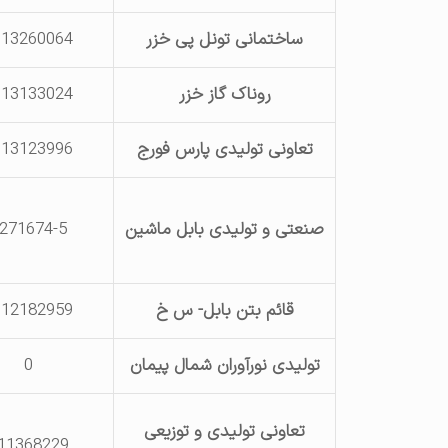
ساختمانی تونل پی خزر
113260064
روناک گاز خزر
113133024
تعاونی تولیدی پارس فورج
113123996
صنعتی و تولیدی بابل ماشین
271674-5
قائم بتن بابل- س خ
112182959
تولیدی نورآوران شمال پیمان
0
تعاونی تولیدی و توزیعی
11368229