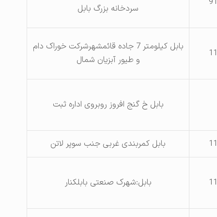
9
سردخانه بزرگ بابل
بابل کیلومتر 7 جاده قائمشهرشرکت خوراک دام
1
و طیور آبزیان شمال
بابل خ گنج افروز روبروی اداره ثبت
1
بابل کمربندی غربی جنب سوپر لاتن
1
بابل:شهرک صنعتی بابلکنار