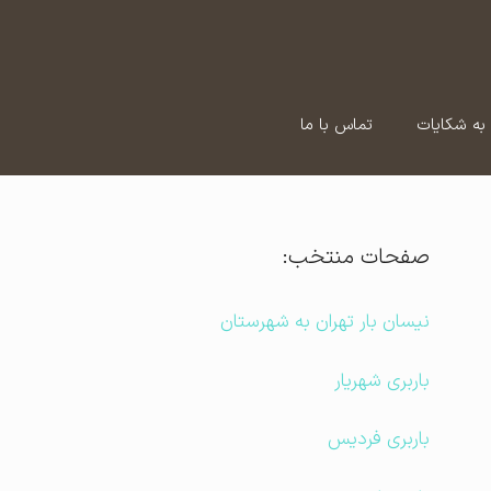
به شکایات
تماس با ما
صفحات منتخب:
نیسان بار تهران به شهرستان
باربری شهریار
باربری فردیس