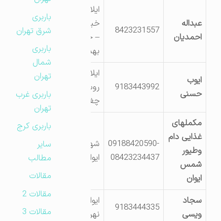
ایلام – ایوان0
باربری
عبداله
خیابان فلاحی
8423231557
شرق تهران
احمدیان
– خیابان 22
باربری
بهمن
شمال
ایلام0 ایوان –
تهران
ایوب
9183443992
روستای
حسنی
باربری غرب
چغاماهی
تهران
مکملهای
باربری کرج
غذایی دام
09188420590-
شهرک صنعتی
سایر
وطیور
08423234437
ایوان
مطالب
شمس
مقالات
ایوان
مقالات 2
سجاد
ایوان- روستای
9183444335
مقالات 3
ویسی
نهرغلام ویس