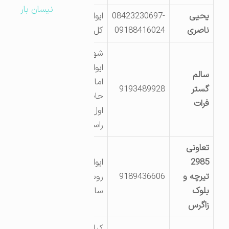
نیسان بار
یحیی
08423230697-
ایوان -روستای
ناصری
09188416024
کل کل
شهرک صنعتی
ایوان-روبروی
سالم
امامزاده حاجی
گستر
9193489928
حاضر-خیابان
فرات
اول سمت
راست
تعاونی
2985
ایوان روبروی
تیرچه و
9189436606
روستای
بلوک
ساتیان
زاگرس
کیلومتر یک