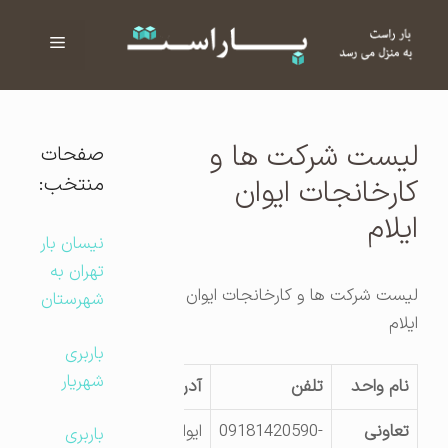
فهرست
ا
لیست شرکت ها و
صفحات
منتخب:
کارخانجات ایوان
ایلام
نیسان بار
تهران به
لیست شرکت ها و کارخانجات ایوان
شهرستان
ایلام
باربری
شهریار
نام واحد
تلفن
آدرس کارگاه
تعاونی
09181420590-
ایوان کیلومتر4
باربری