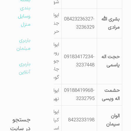
بسته
شهرک نبوت
بندی
ایوانغرب سراب
وسایل
بشری الله
08423236327-
جنب فنی
منزل
مرادی
3236329
حرفه ای
باربری
ایوانغرب
مبلمان
روستای کله
حجت اله
09183417234-
جوب0ابتدای
باربری
یاسمی
3237448
جاده جوب
آنلاین
گوهر
حشمت
09188419968-
ایوان روستای
اله ویسی
3232795
نهر غلام ویس
ایوان
الوان
جستجو
8423233198
کیلومتر2جاده
سیمان
در سایت
اسلام آباد