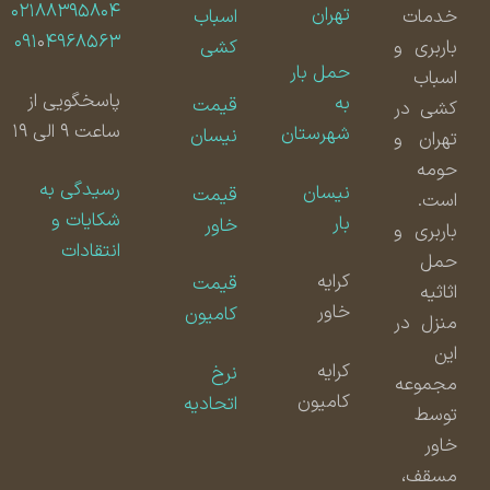
۰۲۱۸۸۳۹۵۸۰۴
تهران
خدمات
اسباب
۰۹۱
۰
۴۹۶۸۵۶۳
باربری و
کشی
حمل بار
اسباب
پاسخگویی از
به
قیمت
کشی در
ساعت ۹ الی ۱۹
شهرستان
نیسان
تهران و
حومه
رسیدگی به
نیسان
قیمت
است.
شکایات و
بار
خاور
باربری و
انتقادات
حمل
کرایه
قیمت
اثاثیه
خاور
کامیون
منزل در
این
کرایه
نرخ
مجموعه
کامیون
اتحادیه
توسط
خاور
مسقف،