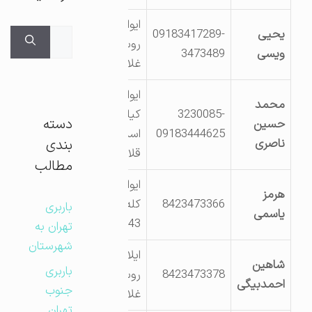
ایوان0روستای
یحیی
09183417289-
جستجوی
روستای نهر
ویسی
3473489
برای:
غلامویس
ایوانغرب
محمد
3230085-
کیلومتر20جاده
دسته
حسین
09183444625
اسلام آباد-
ناصری
بندی
قلاجه
مطالب
ایوان0 روستای
هرمز
8423473366
کله جوب ک.پ
باربری
یاسمی
6944163743
تهران به
شهرستان
ایلام0 ایوان-
شاهین
باربری
8423473378
روستای نهر
احمدبیگی
جنوب
غلام ویس
تهران