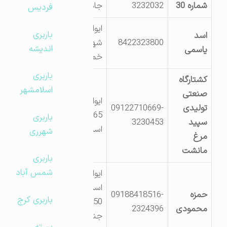
شماره 30
3232032
جاده خوران
فردیس
ایوان0 میدان
باربری
اسد
8422323800
شهید مصطفی
اندیشه
یاسمی
خمینی
باربری
کشتارگاه
اسلامشهر
صنعتی
ایوان کیلومتر
تولیدی
09122710669-
65 جاده ایلام-
باربری
سپید
3230453
اسلام آباد
شهرری
مرغ
مانشت
باربری
شمس آباد
ایوان جاده
اسلام آباد غرب
حمزه
09188418516-
باربری کرج
250 متری
محمودی
2324396
جنوب شرقی