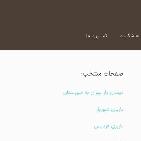
به شکایات
تماس با ما
صفحات منتخب:
نیسان بار تهران به شهرستان
باربری شهریار
باربری فردیس