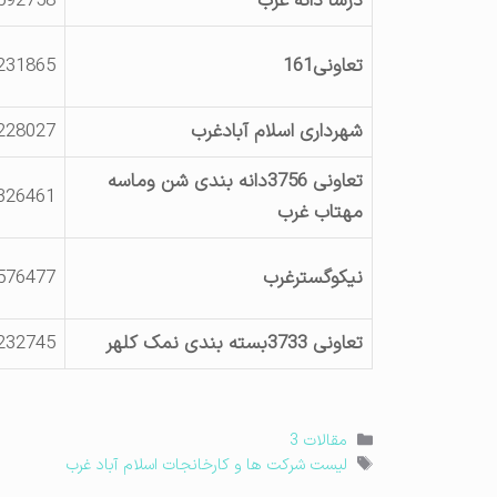
درسا دانه غرب
592758
تعاونی161
231865
شهرداری اسلام آبادغرب
228027
تعاونی 3756دانه بندی شن وماسه
326461
مهتاب غرب
نیکوگسترغرب
576477
تعاونی 3733بسته بندی نمک کلهر
232745
دسته‌ها
مقالات 3
برچسب‌ها
لیست شرکت ها و کارخانجات اسلام آباد غرب