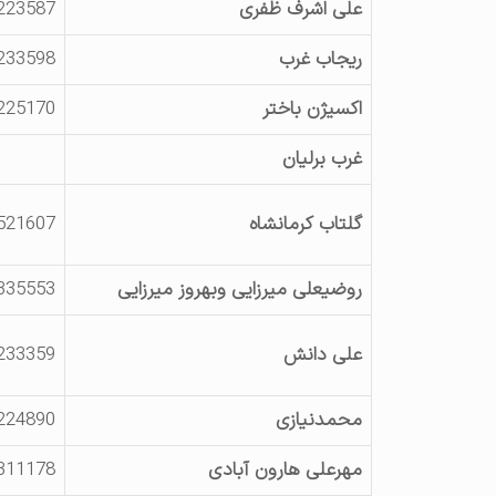
علی اشرف ظفری
223587
ریجاب غرب
233598
اکسیژن باختر
225170
غرب برلیان
گلتاب کرمانشاه
521607
روضیعلی میرزایی وبهروز میرزایی
335553
علی دانش
233359
محمدنیازی
224890
مهرعلی هارون آبادی
311178