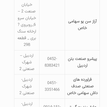
خیابان
صنعت 2 –
خیابان سرو
آراز سن یو سهامی
6_روبروی ?
خاص
ارخانه سنگ
بری _ قطعه
298
اردبیل –
پیشرو صنعت بتن
0452-
شهرک
اردبیل
8383421
صنعتی 2
فراورده های
اردبیل-
0451-
صنعتی صدف
شهرک
3351466
داش سهامی خاص
صنعتی 2
اردبیل-