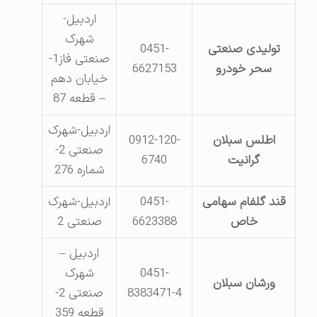
اردبیل-
شهرک
تولیدی صنعتی
0451-
صنعتی فاز1-
سحر خودرو
6627153
خیابان دهم
– قطعه 87
اردبیل-شهرک
اطلس سبلان
0912-120-
صنعتی 2-
گرانیت
6740
شماره 276
قند گلفام سهامی
0451-
اردبیل-شهرک
خاص
6623388
صنعتی 2
اردبیل –
0451-
شهرک
ورشان سبلان
8383471-4
صنعتی 2-
قطعه 359