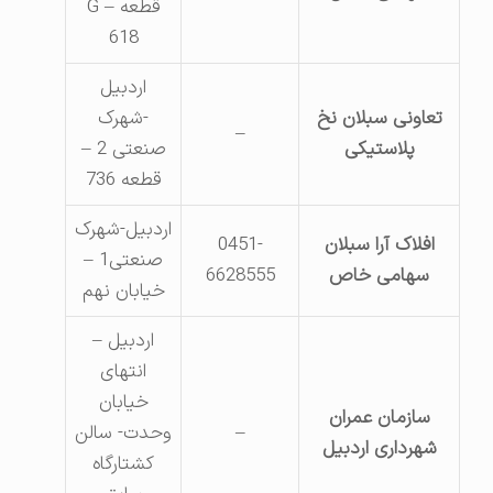
قطعه G –
618
اردبیل
تعاونی سبلان نخ
-شهرک
–
پلاستیکی
صنعتی 2 –
قطعه 736
اردبیل-شهرک
افلاک آرا سبلان
0451-
صنعتی1 –
سهامی خاص
6628555
خیابان نهم
اردبیل –
انتهای
خیابان
سازمان عمران
–
وحدت- سالن
شهرداری اردبیل
کشتارگاه