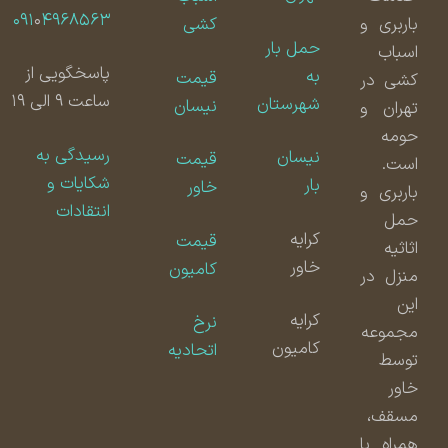
۰۹۱
۰
۴۹۶۸۵۶۳
باربری و
کشی
حمل بار
اسباب
پاسخگویی از
به
قیمت
کشی در
ساعت ۹ الی ۱۹
شهرستان
نیسان
تهران و
حومه
رسیدگی به
نیسان
قیمت
است.
شکایات و
بار
خاور
باربری و
انتقادات
حمل
کرایه
قیمت
اثاثیه
خاور
کامیون
منزل در
این
کرایه
نرخ
مجموعه
کامیون
اتحادیه
توسط
خاور
مسقف،
همراه با