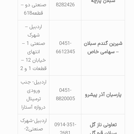
سبلان پارچه
8282426
صنعتی دو –
قطعه618
اردبیل –
شهرک
شیرین گندم سبلان
0451-
صنعتی 1 –
– سهامی خاص
6612345
انتهای
خیابان 12 –
قطعات 1 و 2
اردبیل- جنب
0451-
ورودی
پارسیان آذر پیشرو
8820005
ترمینال
دروازه آستارا
اردبیل-شهرک
تعاونی ناز گل
0914-351-
صنعتی2-
سبلان قره گل
2681