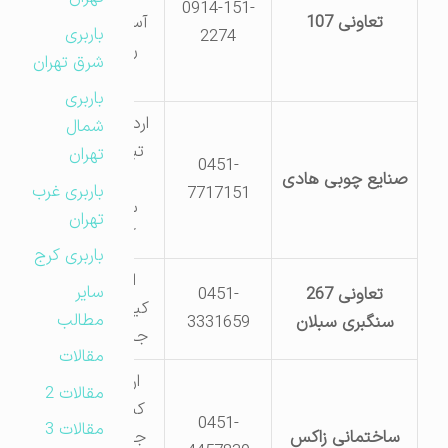
0914-151-
تعاونی 107
آستاراجنب
باربری
2274
روستای
شرق تهران
کرکرق
باربری
اردبیل – ج
شمال
تبریز ک 3
تهران
0451-
صنایع چوبی هادی
جنب
باربری غرب
7717151
سنگبری
تهران
کیانیان
باربری کرج
اردبیل-
سایر
تعاونی 267
0451-
کیلومتر 10
مطالب
سنگبری سبلان
3331659
جاده مغان
مقالات
اردبیل –
مقالات 2
کیلومتر 8
0451-
مقالات 3
ساختمانی زاکس
جاده تبریز