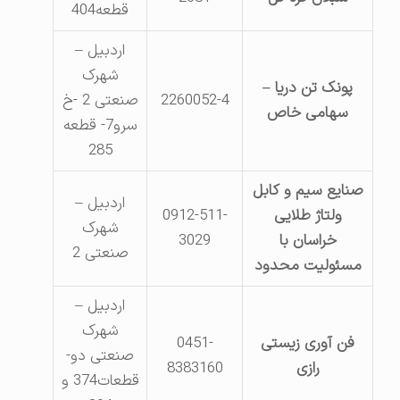
قطعه404
اردبیل –
شهرک
پونک تن دریا –
2260052-4
صنعتی 2 -خ
سهامی خاص
سرو7- قطعه
285
صنایع سیم و کابل
اردبیل –
ولتاژ طلایی
0912-511-
شهرک
خراسان با
3029
صنعتی 2
مسئولیت محدود
اردبیل –
شهرک
فن آوری زیستی
0451-
صنعتی دو-
رازی
8383160
قطعات374 و