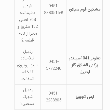
0451-
فرعی
مشکین فوم سبلان
8383515-8
باقیمانده
768 اصلی
132 مفروز و
مجزا از 768
قطعه 2
اردبیل-
تعاونی1041سیلندر
ک8جاده
0451-
پرکنی قشلاق گاز
تبریز- روبروی
5772240
اردبیل
کارخانه
آسفالت
اردبیل-
0451-
ارس تجهیز
شهرک
2238805
صنعتی2