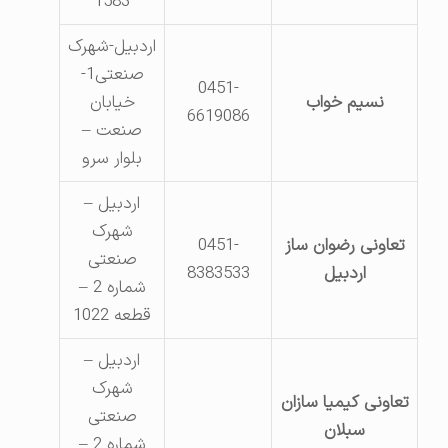
1583
اردبیل-شهرک
صنعتی1-
0451-
نسیم خواب
خیابان
6619086
صنعت –
بلوار سرو
اردبیل –
شهرک
تعاونی رضوان ساز
0451-
صنعتی
اردبیل
8383533
شماره 2 –
قطعه 1022
اردبیل –
شهرک
تعاونی کیمیا سازان
صنعتی
سبلان
شماره 2 –