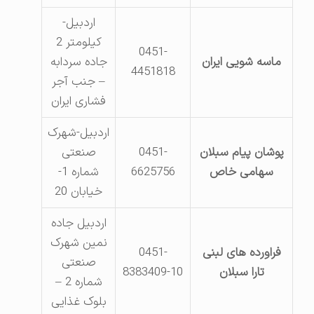
اردبیل-
کیلومتر 2
0451-
ماسه شویی ایران
جاده سردابه
4451818
– جنب آجر
فشاری ایران
اردبیل-شهرک
پوشان پیام سبلان
0451-
صنعتی
سهامی خاص
6625756
شماره 1-
خیابان 20
اردبیل جاده
نمین شهرک
فراورده های لبنی
0451-
صنعتی
تارا سبلان
8383409-10
شماره 2 –
بلوک غذایی