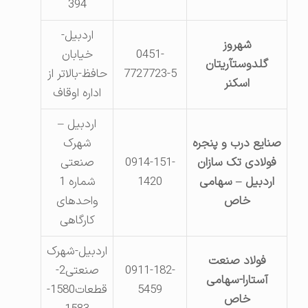
394
اردبیل-
شهروز
0451-
خیابان
گلدوستآریتان
7727723-5
حافظ-بالاتر از
اسکنر
اداره اوقاف
اردبیل –
صنایع درب و پنجره
شهرک
فولادی تک سازان
0914-151-
صنعتی
اردبیل – سهامی
1420
شماره 1
خاص
واحدهای
کارگاهی
اردبیل-شهرک
فولاد صنعت
0911-182-
صنعتی2-
آستارا-سهامی
5459
قطعات1580-
خاص