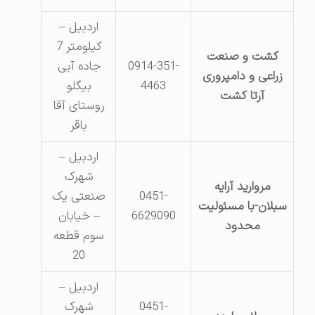
اردبیل –
کیلومتر 7
کشت و صنعت
0914-351-
جاده آبی
زراعی و دامپروری
4463
بیگلو
آرتا کشت
روستای آقا
باقر
اردبیل –
شهرک
مروارید آرایه
0451-
صنعتی یک
سبلان-با مسئولیت
6629090
– خیابان
محدود
سوم قطعه
20
اردبیل –
0451-
شهرک