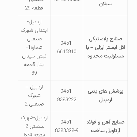
سبلان
قطعه 29
اردبیل-
ابتدای شهرک
صنایع پلاستیکی
صنعتی
0451-
ائل ایستر ایزلی – با
شماره1-
6615810
مسئولیت محدود
نبش میدان
ایثار قطعه
39
اردبیل –
پوشش های بتنی
0451-
شهرک
اردبیل
8383222
صنعتی 2
اردبیل-شهرک
صنایع آهن و فولاد
0451-
صنعتی 2-
آرتاویل ساخت
8383328-9
قطعه 874