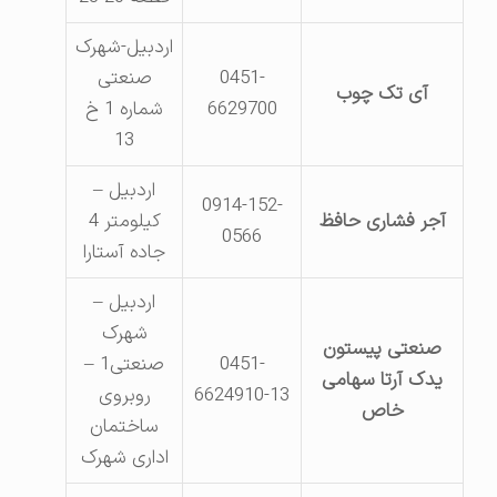
اردبیل-شهرک
0451-
صنعتی
آی تک چوب
6629700
شماره 1 خ
13
اردبیل –
0914-152-
آجر فشاری حافظ
کیلومتر 4
0566
جاده آستارا
اردبیل –
شهرک
صنعتی پیستون
0451-
صنعتی1 –
یدک آرتا سهامی
6624910-13
روبروی
خاص
ساختمان
اداری شهرک