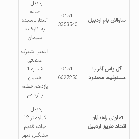
اردبیل –
جاده
0451-
ساوالان بام اردبیل
آستارانرسیده
3353540
به کارخانه
سیمان
اردبیل شهرک
صنعتی
گل یاس آذر با
0451-
شماره 1
مسئولیت محدود
6627256
خیابان
یازدهم قطعه
پانزدهم
اردبیل –
تعاونی راهداران
کیلومتر 12
اتحاد طریق اردبیل
جاده قدیم
مشگین شهر