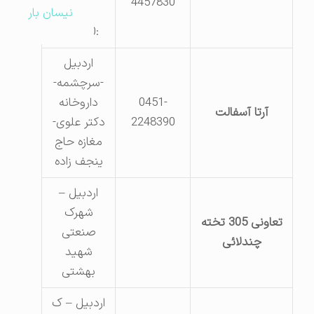
4457830
تلفن
نیسان بار
:457830
اردبیل
-سرچشمه-
0451-
داروخانه
آرتا آسفالت
2248390
دکتر علوی-
مغازه حاج
ینجف زاده
اردبیل –
شهرک
تعاونی 305 تخته
صنعتی
چندلائی
شهید
بهشتی
اردبیل – ک