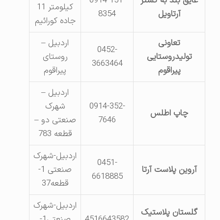
عایق بند به گستر
0914-151-
کیلومتر 11
آرتاویل
8354
جاده کورائیم
تعاونی
اردبیل –
0452-
تولیدروستایی
روستای
3663464
پیراقوم
پیراقوم
اردبیل –
0914-352-
شهرک
چاپ اطلس
7646
صنعتی دو –
قطعه 783
اردبیل-شهرک
0451-
آروین پلاست آرتا
صنعتی 1-
6618885
قطعه37
اردبیل-شهرک
گلستان پلاستیک
4516643582
صنعتی1-