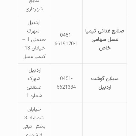
سابق
شهرداری
اردبیل
صنایع غذائی کیمیا
-شهرک
0451-
عسل سهامی
صنعتی 1 –
6619170-1
خاص
خیابان 13-
کیمیا عسل
اردبیل-
سبلان گوشت
0451-
شهرک
اردبیل
6621334
صنعتی
شماره 1
خیابان
شمشاد 3
بخش ثبتی
3 شماره