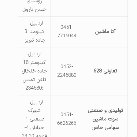
روستای
حسن باروق
اردبیل –
0451-
آتا ماشین
کیلومتر 3
7715044
جاده تبریز-
اردبیل
کیلومتر 18
0452-
تعاونی 628
جاده خلخال
2245880
تلفن تماس
:234580
اردبیل –
تولیدی و صنعتی
شهرک
0451-
سوت ماشین
صنعتی 1-
6626266
سهامی خاص
خیابان 4-
قطعه 20-23