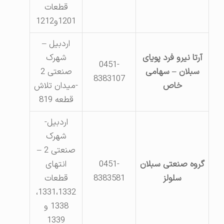
قطعات
1201و1212
اردبیل –
آرتا نیرو فرد پویای
شهرک
0451-
سبلان – سهامی
صنعتی 2
8383107
خاص
-میدان تلاش
قطعه 819
اردبیل-
شهرک
صنعتی 2 –
گروه صنعتی سبلان
0451-
انتهای
سلولز
8383581
قطعات
1331،1332،
1338 و
1339