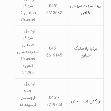
پربار سهند سهامی
0451-
شهرک
خاص
6613632
صنعتی 1-
قطعه 75
اردبیل –
شهرک
صنعتی
بردیا پلاستیک
0451-
شهیدبهشتی
جباری
6619145
قطعه 16
تلفن :
34795
اردبیل –
جاده
0451-
ارجستان
روکش زنی سبلان
7719738
نرسیده به