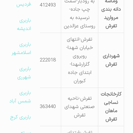
وماسه
به رودبار-سمت
فردیس
46412493
دانه بندی
چپ جاده-
مروارید
نرسیده به
باربری
تفرش
روستای عزالدین
اندیشه
تفرش-انتهای
باربری
خیابان شهدا-
اسلامشهر
شهرداری
روبروی
36222018
تفرش
گلزارشهدا-
باربری
ابتدای جاده
شهرری
کبوران
باربری
کارخانجات
تفرش-ناحیه
شمس آباد
نساجی
صنعتی شهدای
46363440
ماهان
تفرش
باربری کرج
تفرش
تفرش-ابتدای