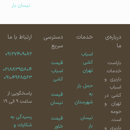
نیسان بار
درباره‌ی
خدمات
دسترسی
ارتباط با ما
ما
سریع
اسباب
۰۹۱۲۷۴۰۹۰۸۲
کشی
باراست
قیمت
۰۲۱۸۸۳۹۵۸۰۴
تهران
خدمات
اسباب
۰۹۱
۰
۴۹۶۸۵۶۳
باربری و
کشی
حمل بار
اسباب
پاسخگویی از
به
قیمت
کشی در
ساعت ۹ الی ۱۹
شهرستان
نیسان
تهران و
حومه
رسیدگی به
نیسان
قیمت
است.
شکایات و
بار
خاور
باربری و