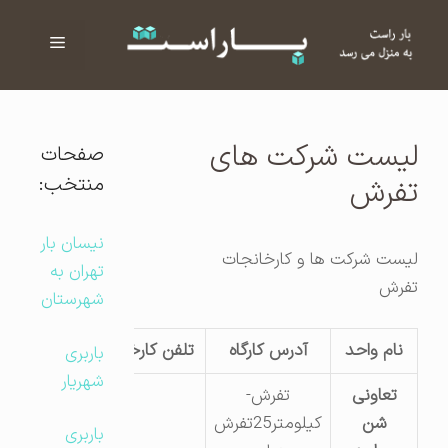
فهرست
ا
لیست شرکت های
صفحات
منتخب:
تفرش
نیسان بار
لیست شرکت ها و کارخانجات
تهران به
تفرش
شهرستان
نام واحد
آدرس کارگاه
تلفن کارخانه
باربری
شهریار
تعاونی
تفرش-
شن
کیلومتر25تفرش
باربری