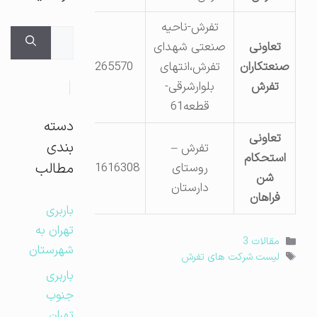
تفرش-ناحیه
جستجوی
تعاونی
صنعتی شهدای
برای:
صنعتکاران
تفرش،انتهای
36265570
تفرش
بلوارشرقی-
قطعه61
دسته
تعاونی
بندی
تفرش –
استحکام
مطالب
روستای
9181616308
شن
دارستان
فراهان
باربری
تهران به
دسته‌ها
مقالات 3
شهرستان
برچسب‌ها
لیست شرکت های تفرش
باربری
جنوب
تهران