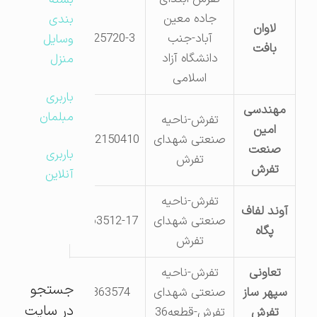
بسته
جاده معین
بندی
لاوان
آباد-جنب
6225720-3
وسایل
بافت
دانشگاه آزاد
منزل
اسلامی
باربری
مهندسی
مبلمان
تفرش-ناحیه
امین
صنعتی شهدای
9352150410
صنعت
باربری
تفرش
تفرش
آنلاین
تفرش-ناحیه
آوند لفاف
صنعتی شهدای
6363512-17
پگاه
تفرش
تعاونی
تفرش-ناحیه
جستجو
سپهر ساز
صنعتی شهدای
6363574
در سایت
تفرش
تفرش-قطعه36