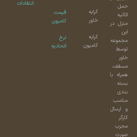
انتقادات
حمل
کرایه
قیمت
اثاثیه
خاور
کامیون
منزل در
این
کرایه
نرخ
مجموعه
کامیون
اتحادیه
توسط
خاور
مسقف،
همراه با
بسته
بندی
مناسب
و ارسال
کارگر
مجرب
صورت