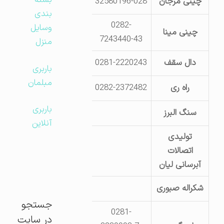
بسته
چینی مرجان
32580196-028
کیلومتر 19 جاده بوئین زهرا- جنب روستای لیا
بندی
0282-
وسایل
چینی مینا
کیلومتر 6 جاده تهران
7243440-43
منزل
دال سقف
0281-2220243
فلکه مینودر- کیلومتر 3 بلوار صن
باربری
مبلمان
راه ری
0282-2372482
کیلومتر 12 جاده تهران
باربری
سنگ البرز
کیلومتر 5 جاده تهران
آنلاین
تولیدی
اتصالات
قزوین – مجت
آبرسانی لیان
شکراله صبوری
کیلومتر 2 جاده تهران – تلفن 28346 – 0281
جستجو
0281-
در سایت