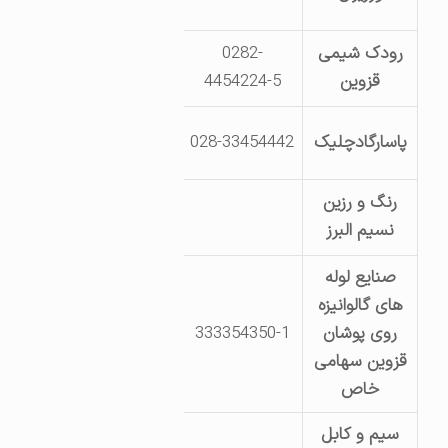
آباد
رودک شیمی
0282-
شهرک صنعتی لیا-خ تکنولو
قزوین
4454224-5
قزوین- شهرک صنعتی لیا- خیابا
پاسارگادچلیک
028-33454442
فن آور
رنگ و رزین
قزوین-کیلومتر12جاده قزوین-رشت -مقابل پلیس راه
نسیم البرز
صنایع لوله
های گالوانیزه
کیلومتر 14 جاده بوئین
روی پوشان
333354350-1
تکنولوژ
قزوین سهامی
خاص
سیم و کابل