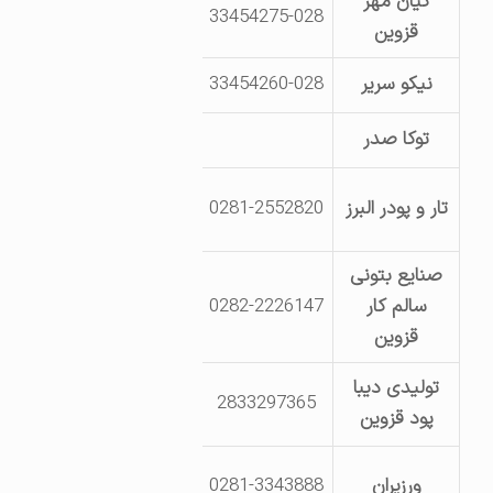
کیان مهر
شهرک صنعتی لیا- بلوار صنعتگ
33454275-028
قزوین
ابتکار
نیکو سریر
33454260-028
شهرک صنعتی لیا-خ کوشش -بلوک 
توکا صدر
ج قدیم کیلومتر 5 کمال اباد
جاده قدیم تهران- مجتمع صن
تار و پودر البرز
0281-2552820
چهارم- شما
صنایع بتونی
کیلومتر 15 جاده قزوین
سالم کار
0282-2226147
ماسه شوی
قزوین
تولیدی دیبا
2833297365
سه راه شهر صنعتی البرز- ج
پود قزوین
ورزیران
0281-3343888