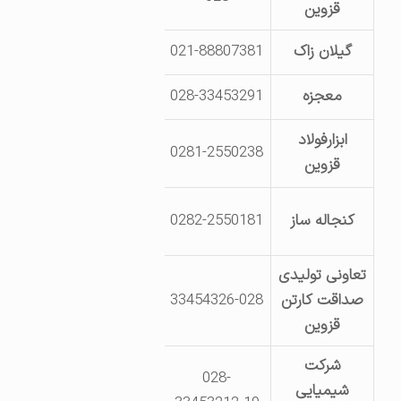
قزوین
گیلان زاک
021-88807381
کیلومتر 57 جاده قزوین لوشان – خ طارم سفلی
معجزه
028-33453291
قزوین ـ کیلومتر 14 جاده بوئین زهرا پارک صنعتی لیا
ابزارفولاد
جاده قدیم تهران- بعد از 
0281-2550238
قزوین
صنعتی شهید 
کیلومتر 17 جاده قزوین- 
کنجاله ساز
0282-2550181
-ص. پ 1998-34185
تعاونی تولیدی
قزوین- جاده بوئین زهرا- شهرک
صداقت کارتن
33454326-028
بلوک ش
قزوین
شرکت
028-
قزوین ـ کیلومتر
شیمیایی