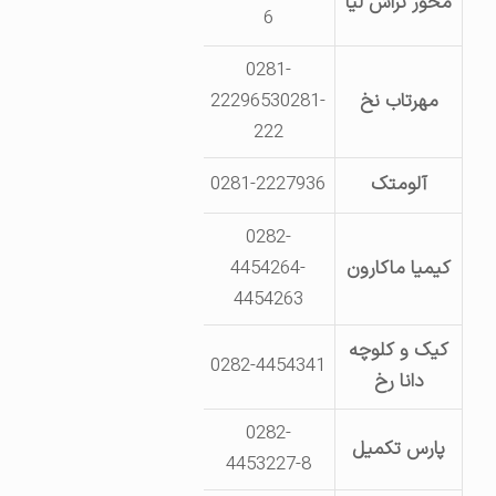
محور تراش لیا
6
تلاش-قطعه09
0281-
مهرتاب نخ
22296530281-
کیلومتر 6 جاده قزوین -تهران
222
آلومتک
0281-2227936
قزوین- بلوار آیت الله خامنه ای
0282-
قزوین ـ کیلومتر
کیمیا ماکارون
4454264-
جدید
4454263
کیک و کلوچه
جاده بوئین زهرا- شهرک صنعتی
0282-4454341
دانا رخ
خیابان ک
0282-
پارس تکمیل
جاده بوئین زهرا- مجتمع صنعتی
4453227-8