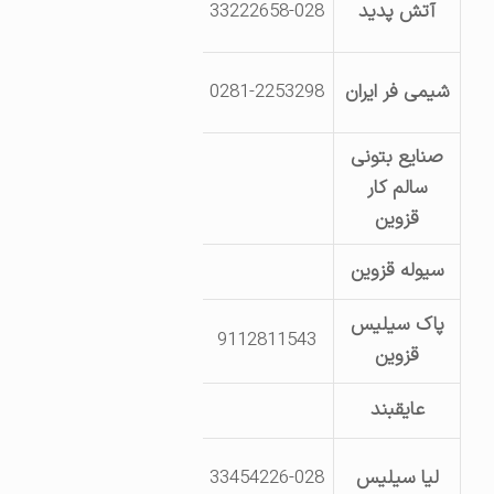
آتش پدید
33222658-028
خیابان ف
شیمی فر ایران
0281-2253298
رشت
صنایع بتونی
سالم کار
قزوین – نظام آباد – کیلومتر 12 – جاد
قزوین
سیوله قزوین
قزوین – خیابان خیام – ن
پاک سیلیس
9112811543
قزوین -جاده بوئین ز
قزوین
عایقبند
قزوین – شهرک لی
قزوین- کیلومتر 4
لیا سیلیس
33454226-028
خ تکنول