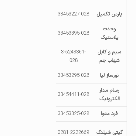
پارس تکمیل
33453227-028
جاده بوئین زهرا- مجتمع صنعتی
وحدت
33453395-028
پلاستیک
مانده به پمپ بنزین -مقابل
سیم و کابل
3-6243361-
قزوین -کیلومتر 
شهاب جم
028
شیشه ل
نورساز لیا
33453295-028
قزوین – مجتمع ل
رسام مدار
شهرک صنعتی لیا- خیابان هنر
33454411-028
الکترونیک
تکنیک
فرد مقوا
33453325-028
مجتمع صنعتی لیا- خیابان 
جاده قدیم تهران- جنب پلیس را
گیتی شیلنگ
0281-2222669