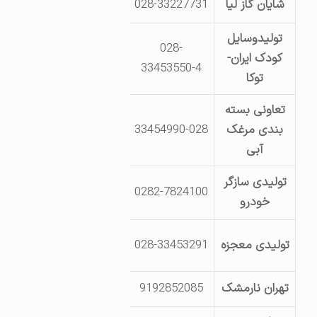
شایان گاز لیا
028-33227731
پارک صنعتی لیا- 
تولیدوسایل
028-
کودک ایران-
قزوین- پارک ص
33453550-4
توکا
تعاونی بسته
شهرک صنعتی لیا- خ شهید ب
بندی مرغک
33454990-028
فرآیند
آبی
تولیدی سازگر
0282-7824100
قزوین- کورانهجاده الموت- 
خودرو
کیلومتر15جاده بوئین 
تولیدی معجزه
028-33453291
1012
تهران نارمشک
9192852085
جاده قدیم تهران-مجتمع ش