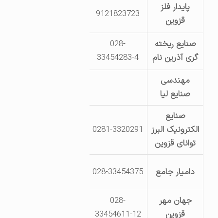
پایدار فلز
قزوین- شهرک صنعتی لیا- 
9121823723
قزوین
نگهبانی- دس
صنایع ریخته
028-
جاده بوئین زهرا- شهرک صنعتی
گری آذرین نام
33454283-4
بهنام خو
مهندسی
مجتمع صنعتی ل
صنایع لیا
صنایع
الکترونیک البرز
0281-3320291
قزوین- کمربندی ولیعصر-
توانای قزوین
شهرک صنعتی لیا- خیابان تکنول
دامیار جامع
028-33454375
بلوک 12
جهان مهر
028-
شهرک صنعتی لیا جدید- خیابا
قزوین
33454611-12
فرزام