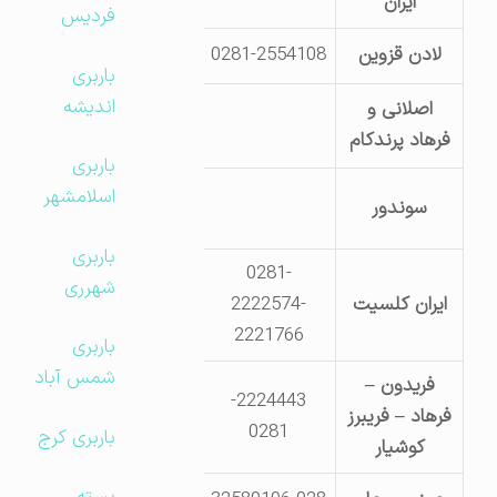
ایران
فردیس
لادن قزوین
0281-2554108
جاده قدیم تهران- مج
باربری
اندیشه
اصلانی و
جاده قدیم کرج – کیلومتر 5 – مقابل دنیای یدک
فرهاد پرندکام
باربری
اسلامشهر
سوندور
0911
باربری
0281-
شهرری
ایران کلسیت
2222574-
قزوین- جاد
2221766
باربری
شمس آباد
فریدون –
2224443-
فرهاد – فریبرز
اول جاده رشت – تلفن 2224443- 281
0281
باربری کرج
کوشیار