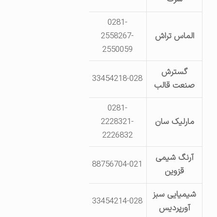
0281-
الماس تراش
2558267-
کیلومتر 5 جاده قدیم تهران- مجتمع شهید رجایی
2550059
گسترش
33454218-028
شهرک صنعتی لیا-بلوارشهی
صنعت قالب
0281-
کیلومتر 4 جاده قدیم ته
مارلیک سان
2228321-
صنعتی ال
2226832
آرنگ شیمی
88756704-021
شهرک صنعتی لیا- خیابا
قزوین
شیمیایی سبز
کیلومتر 15 جاده بوئین
33454214-028
آورپردیس
صنعتگران