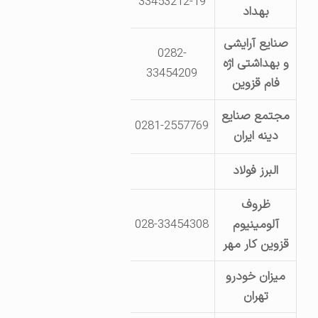
33453212-19
انتهای بلوار اصلی – داخ
بهداد
صنایع آرایشی
0282-
و بهداشتی اژه
کیلومتر 14جاده بوئین زهرا- شهرک صنعتی لیا
33454209
فام قزوین
مجتمع صنایع
0281-2557769
قزوین- کیلومتر2 جاده قزوین – تاکستان
دینه ایران
البرز فولاد
مجتمع شهید
ظروف
آلومینیوم
028-33454308
شهرک صنعتی لیا- خ
قزوین کار مهر
میزان خودرو
قزوین- کیلومت
تهران
صنعتی لیا