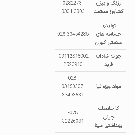
ارژنگ و بیژن
0282273-
قزوین- طارم سفلی
کشاورز معتمد
3304-3303
تولیدی
جاده بوئین زهرا- شهرک صنعتی
حساسه های
028-33454285
خیابان ف
صنعتی کیوان
جوانه شاداب
09112818002-
قزوین – کیلومتر 
فرید
2523910
جنب رو
028-
مواد ویژه لیا
33453307-
کیلومتر17 جاده بوئین زهرا- بعداز پایانه باربری
33453631
کارخانجات
028-
چینی
ابتدای جاده قدیم کرج-
32226081
بهداشتی مینا