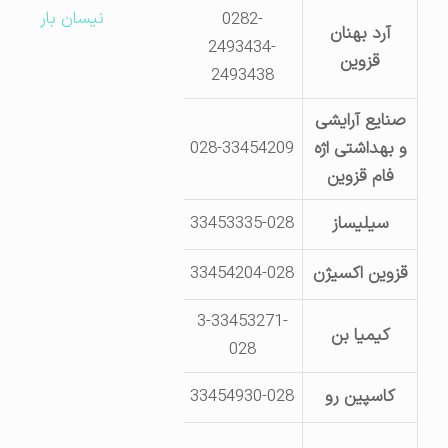
نیسان بار
0282-
آرد بهنان
2493434-
قزوین-جاده قزوین-رش
قزوین
2493438
صنایع آرایشی
و بهداشتی اژه
028-33454209
کیلومتر 14جاده بوئین زهرا- شهرک صنعتی لیا
فام قزوین
سیلیساز
33453335-028
قزوین- کیلومتر 15 جاده بوئین زهرا- مجتمع لیا
قزوین اکسیژن
33454204-028
شهرک صنعتی لیا جد
3-33453271-
کیمیا بن
کیلومتر 15 جاده بوئین زهرا- پارک صنعتی لیا
028
کاسپین رو
33454930-028
شهرک صنعتی لیا- بلوار صنعتگ
شهر صنعتی البرز- فلکه دوم- 