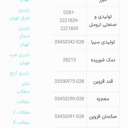
باربری
0281-
تولیدی و
شرق تهران
2221839-
ابتدای جاده قدیم تهران- روب
صنعتی ترومل
باربری
2221839
شمال
تولیدی سیبا
33453342-028
پارک صنعتی لیا- جاده
تهران
باربری غرب
قزوین- کیلومتر 
نمک شوریده
28215
تهران
کوی شهید 
باربری کرج
کیلومتر 25 بوئین زهرا-
قند قزوین
33550975-028
سایر
چپ- رو
مطالب
معجزه
33453290-028
پارک صنعتی لیا -جن
مقالات
مقالات 2
کیلومتر 15 جاده بوئین 
صالحان قزوین
33453391-028
بوعلی- 
مقالات 3