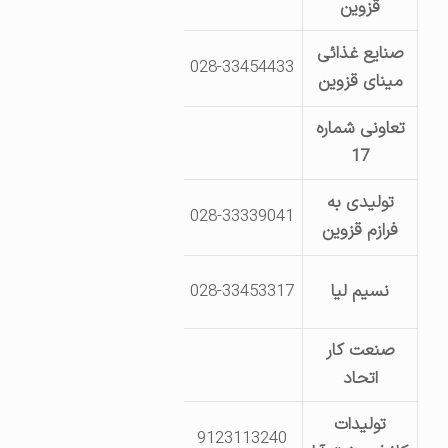
قزوین
صنایع غذائی
028-33454433
شهرک صنعتی لیا ـ بلوار شهید
مینای قزوین
تعاونی شماره
قزوین- جاده قدیم تهران-مجتم
17
تولیدی به
028-33339041
شهرک صنعتی لیا-انتهای بلوا
فرازم قزوین
کیلومتر 16 جاده بوئین 
نسیم لیا
028-33453317
خیابان 
صنعت کار
قزوین- مجتمع صنعتی شهید
اتحاد
تولیدات
9123113240