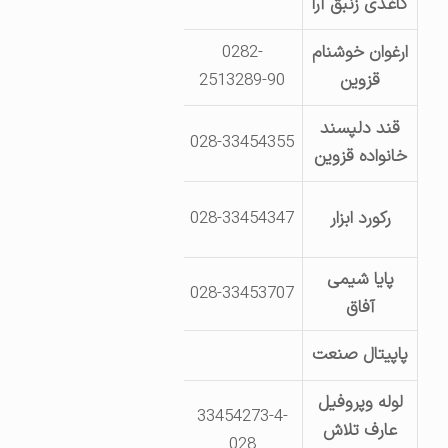
کاغذی زنبق آرا
اجراپارک 
ارغوان خوشنام
0282-
قزوین- ابتدای جاده رشت- جاده
قزوین
2513289-90
قند دلپسند
028-33454355
شهرک صنعتی لیا- خی
خانواده قزوین
رکورد ابزار
028-33454347
قطعه46- صنایع فلزی
پایا شیمی
کیلومتر 15 جاده بوئین 
028-33453707
آفاق
برق- خ
پاپیتال صنعت
قزوین-کیلومتر14جاده بوئین زهرا-لیا-خ کوشش
لوله وپروفیل
33454273-4-
قزوین- جاده بوئین زهرا- شهر
عارف تلاش
028
تلاش- ق