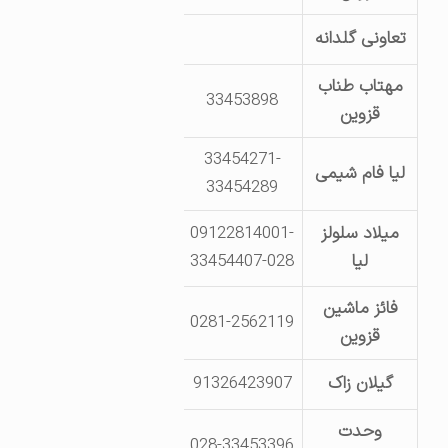
تعاونی گلدانه
قزوین- خیابان
مهتاب طناب
33453898
پار? صنعتی لیا – خیابان 
قزوین
33454271-
لیا فام شیمی
شهر صنعتی لیا- انتهای
33454289
میلاد سلولز
09122814001-
شهرک صنعتی لیاء جدید- خیابان
لیا
33454407-028
خیابان 
فائز ماشین
0281-2562119
قزوین- خ منتظری جدید- نرسی
قزوین
گیلان زاک
91326423907
کیلومتر 75 جاده قزوین لوشان
وحدت
مجتمع صنعتی لیا-بعدازپست
028-33453396