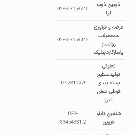
ذوبین ذوب
جاده بوئین زهرا- شهرک صنعتی 
028-33454240
لیا
بهشتی- 
عرضه و فرآوری
محصولات
قزوین- شهرک صنعتی لیا- خیابا
028-33454442
روانساز
فن آور
پاسارگاردچلیک
تعاونی
تولیدصنایع
بسته بندی
9192810476
شهرک صنعتی لیا- خ هنر- 
قوطی نقش
البرز
شاهین تابلو
028-
شهرک صنعتی لیا- بلوار صنعت
قزوین
33454331-2
بعداز اگز