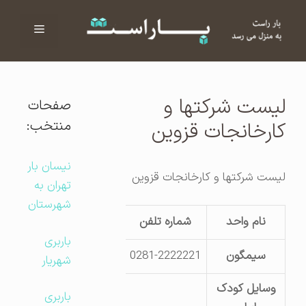
فهرست
ا
لیست شرکتها و
صفحات
منتخب:
کارخانجات قزوین
نیسان بار
لیست شرکتها و کارخانجات قزوین
تهران به
شهرستان
نام واحد
شماره تلفن
آدرس کار
باربری
سیمگون
0281-2222221
کیلومتر 3 جاده رشت
شهریار
وسایل کودک
باربری
مجتمع ل