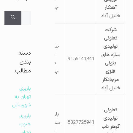
آهنکار
جوشکاران
جستجوی
خلیل آباد
برای:
شرکت
تعاونی
تولیدی
خلیل آباد-
دسته
سازه های
منطقه
9156141841
بندی
بتونی
صنعتی
مطالب
فلزی
جوشکاران
مرجانکار
خلیل آباد
باربری
تهران به
شهرستان
تعاونی
بلوار معلم
باربری
تولیدی
5327725941
مقابل آتش
جنوب
گوهر ناب
نشانی
تهران