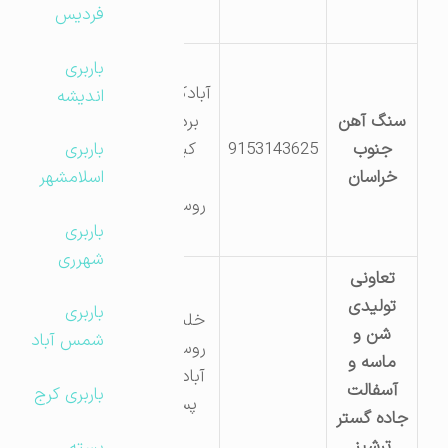
فردیس
خلیل
باربری
آبادکیلومتر10
اندیشه
سنگ آهن
بردسکن 6
جنوب
9153143625
کیلومتری
باربری
خراسان
شمال
اسلامشهر
روستای ایرج
باربری
آباد
شهرری
تعاونی
تولیدی
باربری
خلیل آباد –
شن و
شمس آباد
روستای ایرج
ماسه و
آباد، روبروی
آسفالت
باربری کرج
پست برق
جاده گستر
ترشیز