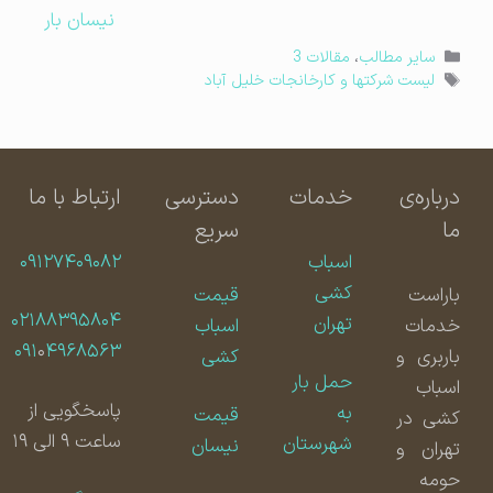
نیسان بار
دسته‌ها
سایر مطالب
،
مقالات 3
برچسب‌ها
لیست شرکتها و کارخانجات خلیل آباد
درباره‌ی
خدمات
دسترسی
ارتباط با ما
ما
سریع
اسباب
۰۹۱۲۷۴۰۹۰۸۲
کشی
باراست
قیمت
۰۲۱۸۸۳۹۵۸۰۴
تهران
خدمات
اسباب
۰۹۱
۰
۴۹۶۸۵۶۳
باربری و
کشی
حمل بار
اسباب
پاسخگویی از
به
قیمت
کشی در
ساعت ۹ الی ۱۹
شهرستان
نیسان
تهران و
حومه