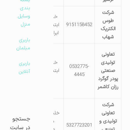
بسته
بندی
شرکت
وسایل
خلیل آباد
طوس
منزل
9151158452
ابتدای جاده
الکتریک
ابراهیم آباد
شهاب
باربری
مبلمان
تعاونی
تولیدی
خلیل آباد
باربری
0532775-
صنعتی
ابتدای جاده
آنلاین
4445
پودر گوگرد
کندر
رزان کاشمر
شرکت
تعاونی
خلیل آباد –
جستجو
تولیدی و
منطقه
5327723201
در سایت
توزیعی
صنعتی