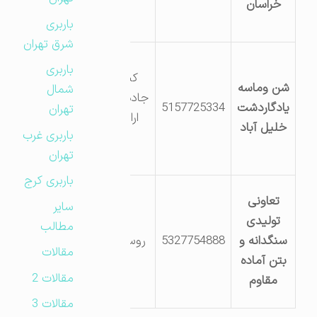
خراسان
باربری
شرق تهران
باربری
کیلومتر5
شن وماسه
شمال
جاده بردسکن
یادگاردشت
5157725334
تهران
اراضی پیر
خلیل آباد
باربری غرب
سرخ
تهران
باربری کرج
تعاونی
سایر
تولیدی
مطالب
سنگدانه و
5327754888
روستای ایرج
مقالات
بتن آماده
مقالات 2
مقاوم
مقالات 3