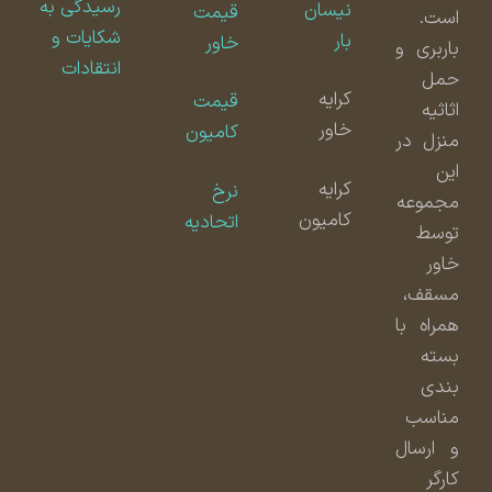
رسیدگی به
نیسان
قیمت
است.
شکایات و
بار
خاور
باربری و
انتقادات
حمل
کرایه
قیمت
اثاثیه
خاور
کامیون
منزل در
این
کرایه
نرخ
مجموعه
کامیون
اتحادیه
توسط
خاور
مسقف،
همراه با
بسته
بندی
مناسب
و ارسال
کارگر