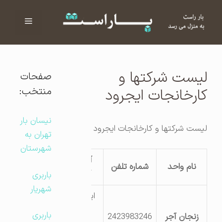
فهرست
ا
لیست شرکتها و
صفحات
منتخب:
کارخانجات ایجرود
نیسان بار
لیست شرکتها و کارخانجات ایجرود
تهران به
شهرستان
آدرس
نام واحد
شماره تلفن
کارگاه
باربری
شهریار
ایجرود-
راضی
باربری
زنجان آجر
2423983246