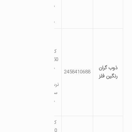
ریخته
گری
سهند
جاده
بیجار
کیلومتر
50 بعد از
ذوب گران
سعید
2458410688
رنگین فلز
آباد
نرسیده به
سه راهی
سعید
آباد
کیلومتر
30 جاده