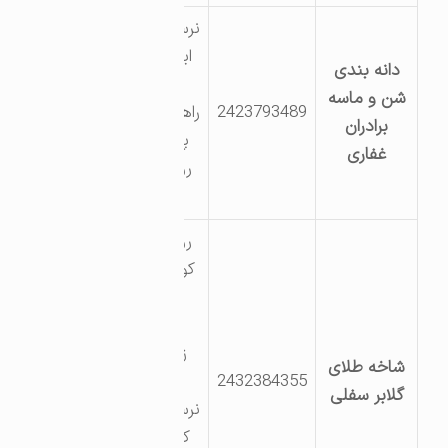
نرسیده به
ایجرود-
دانه بندی
جنب
شن و ماسه
2423793489
راهدارخانه
برادران
پاپایی-
غفاری
روستای
چتز
روستای
کوسه لر-
جاده
اصلی
زنجان
شاخه طلای
2432384355
بیجار
گلابر سفلی
نرسیده به
کارخانه