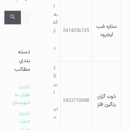
ایجرود
بعد از سد
جستجوی
گلابر بالاتر
برای:
ستاره شب
2414256135
از محل
ایجرود
سابق
روستای
دسته
سها
بندی
کیلومتر
مطالب
50 جاده
بیجار بعد
باربری
از زرین
تهران به
ذوب گران
2423710688
آباد
شهرستان
رنگین فلز
نرسیده به
باربری
سه راهی
جنوب
سعید
تهران