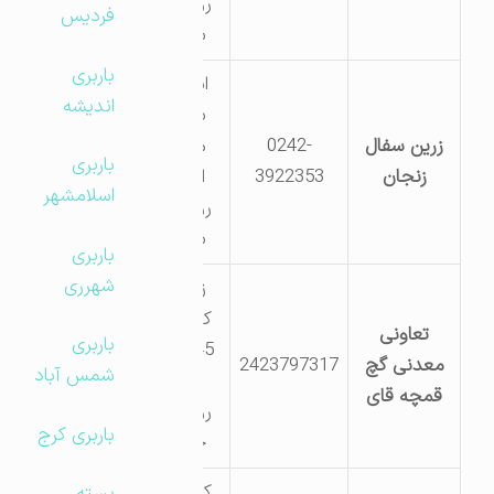
روستای
فردیس
شهرک
باربری
ایجرود
اندیشه
بخش
زرین سفال
0242-
مرکزی
باربری
زنجان
3922353
اراضی
اسلامشهر
روستای
شهرک
باربری
شهرری
زنجان
کیلومتر
تعاونی
باربری
45 جاده
معدنی گچ
2423797317
شمس آباد
بیجار
قمچه قای
روستای
باربری کرج
خانقاه
کیلومتر