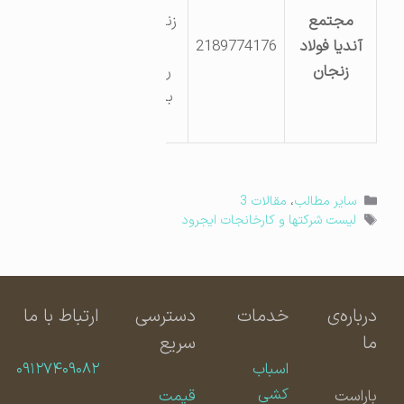
مجتمع
زنجان به
آندیا فولاد
2189774176
بیجار
زنجان
روبروی
باسکول
زرین
دسته‌ها
سایر مطالب
،
مقالات 3
برچسب‌ها
لیست شرکتها و کارخانجات ایجرود
درباره‌ی
خدمات
دسترسی
ارتباط با ما
ما
سریع
اسباب
۰۹۱۲۷۴۰۹۰۸۲
کشی
باراست
قیمت