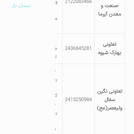
2122083466
و سعید
نیسان بار
صنعت و
آباد-
معدن آیرما
مجتمع
زرین
ناحیه
تعاونی
2436845281
صنعتی
بهارک شیوه
ایجرود
بعد از
روستای
ینگی
تعاونی نگین
کندی –
سفال
2415250984
مابین
ولیعصر(عج)
روستای
ایچ و
شهرک