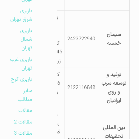
آباد
باربری
زنجان
شرق تهران
جاده
باربری
سیمان
بیجار
2423722940
شمال
خمسه
کیلومتر
تهران
45 ،بعد از
باربری غرب
زرین آباد
تهران
تولید و
کیلومتر
باربری کرج
توسعه سرب
46 جاده
2122116848
سایر
و روی
زنجان
مطالب
ایرانیان
بیجار
مقالات
مابین
مقالات 2
روستای
بین المللی
قمچقای
مقالات 3
تحقیقات