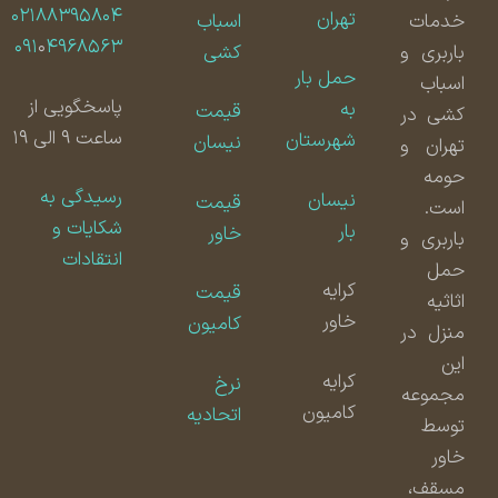
۰۲۱۸۸۳۹۵۸۰۴
تهران
خدمات
اسباب
۰۹۱
۰
۴۹۶۸۵۶۳
باربری و
کشی
حمل بار
اسباب
پاسخگویی از
به
قیمت
کشی در
ساعت ۹ الی ۱۹
شهرستان
نیسان
تهران و
حومه
رسیدگی به
نیسان
قیمت
است.
شکایات و
بار
خاور
باربری و
انتقادات
حمل
کرایه
قیمت
اثاثیه
خاور
کامیون
منزل در
این
کرایه
نرخ
مجموعه
کامیون
اتحادیه
توسط
خاور
مسقف،