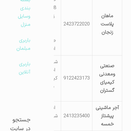
بسته
38جاده
بندی
ماهان
زنجان
وسایل
پلاست
2423722020
بیجار
منزل
زنجان
ناحیه
باربری
صنعتی
مبلمان
ایجرود
شهرستان
باربری
صنعتی
ایجرود
آنلاین
ومعدنی
9122423173
کیلومتر2
کیمیای
دست
گستران
راست
آجر ماشینی
ایجرود
پیشتاز
2413235400
شهر زرین
جستجو
خمسه
آباد
در سایت