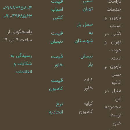
کشی
باراست
قیمت
۰۲۱۸۸۳۹۵۸۰۴
تهران
خدمات
اسباب
۰۹۱
۰
۴۹۶۸۵۶۳
باربری و
کشی
حمل بار
اسباب
پاسخگویی از
به
قیمت
کشی در
ساعت ۹ الی ۱۹
شهرستان
نیسان
تهران و
حومه
رسیدگی به
نیسان
قیمت
است.
شکایات و
بار
خاور
باربری و
انتقادات
حمل
کرایه
قیمت
اثاثیه
خاور
کامیون
منزل در
این
کرایه
نرخ
مجموعه
کامیون
اتحادیه
توسط
خاور