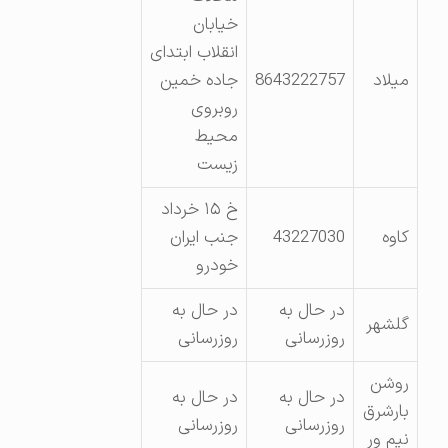
خیابان
انقلاب ابتدای
میلاد
8643222757
جاده خمین
روبروی
محیط
زیست
خ ۱۵ خرداد
کاوه
43227030
جنب ایران
خودرو
در حال به
در حال به
گلشهر
روزرسانی
روزرسانی
روشن
در حال به
در حال به
بارشرق
روزرسانی
روزرسانی
نیم ور