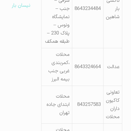
تاکسی
شرقی –
نیسان بار
بار
8643234484
جنب –
شاهین
نمایشگاه
ونوس –
پلاک 230 –
طبقه همکف
محلات
،کمربندی
عدالت
8643324664
غربی جنب
بیمه البرز
تعاونی
محلات
کاکیون
843257583
ابتدای جاده
داران
تهران
محلات
محلات