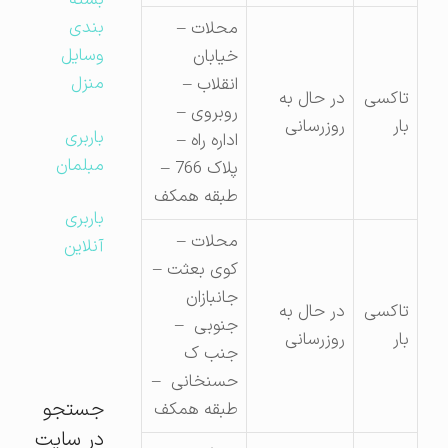
بسته
بندی
محلات –
وسایل
خیابان
منزل
انقلاب –
تاکسی
در حال به
روبروی –
بار
روزرسانی
باربری
اداره راه –
مبلمان
پلاک 766 –
طبقه همکف
باربری
محلات –
آنلاین
کوی بعثت –
جانبازان
تاکسی
در حال به
جنوبی –
بار
روزرسانی
جنب ک
حسنخانی –
جستجو
طبقه همکف
در سایت