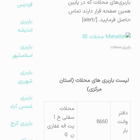
باربری‌های محلات که در پایین
فردیس
همین صفحه قرار دارند تماس
حاصل فرمایید. [/alert]
باربری
اندیشه
باربری
باربری محلات
اسلامشهر
باربری
لیست باربری های محلات (استان
شهرری
مرکزی)
باربری
شمس آباد
محلات
دفتر
سفلی خ آ
وانت
8660
باربری کرج
یت اله غفاری
بار
ن 0