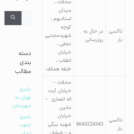
محلات ،
میدان
جستجوی
استادیوم ،
برای:
کوچه
تاکسی
در حال به
شهیدمجتبی
بار
روزرسانی
نجفی ،
خیابان
دسته
انقلاب ،
بندی
طبقه همکف
مطالب
محلات –
باربری
خیابان آیت
تهران به
اله انصاری –
شهرستان
مابین
خیابان
باربری
تاکسی
8643224343
شهید بیگی
جنوب
بار
و – خیابان
تهران