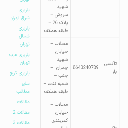
شهید
باربری
سروش –
شرق تهران
پلاک 26 –
باربری
طبقه همکف
شمال
محلات –
تهران
خیابان
باربری غرب
شهید
تهران
تاکسی
8643240789
چمران –
بار
باربری کرج
جنب –
سایر
شعبه نفت –
مطالب
طبقه همکف
مقالات
محلات –
مقالات 2
خیابان
کمربندی
مقالات 3