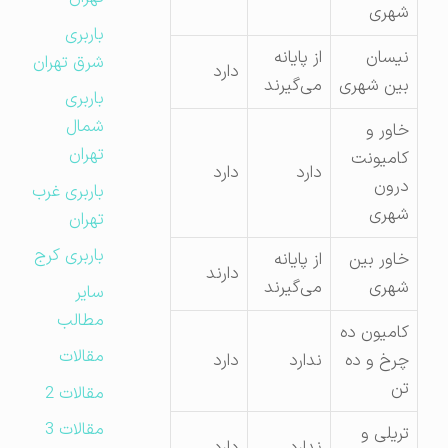
شهری
باربری
نیسان
از پایانه
شرق تهران
دارد
بین شهری
می‌گیرند
باربری
شمال
خاور و
تهران
کامیونت
دارد
دارد
درون
باربری غرب
شهری
تهران
باربری کرج
خاور بین
از پایانه
دارند
شهری
می‌گیرند
سایر
مطالب
کامیون ده
مقالات
چرخ و ده
ندارد
دارد
تن
مقالات 2
مقالات 3
تریلی و
ندارد
دارد