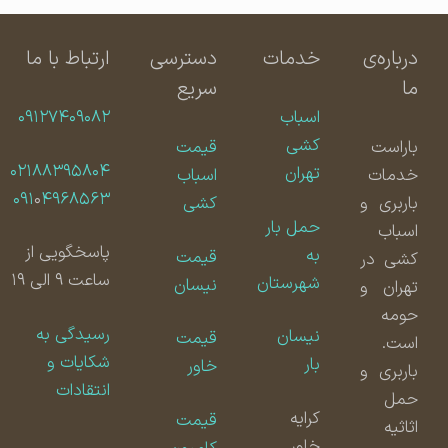
درباره‌ی
خدمات
دسترسی
ارتباط با ما
ما
سریع
اسباب
۰۹۱۲۷۴۰۹۰۸۲
کشی
باراست
قیمت
۰۲۱۸۸۳۹۵۸۰۴
تهران
خدمات
اسباب
۰۹۱
۰
۴۹۶۸۵۶۳
باربری و
کشی
حمل بار
اسباب
پاسخگویی از
به
قیمت
کشی در
ساعت ۹ الی ۱۹
شهرستان
نیسان
تهران و
حومه
رسیدگی به
نیسان
قیمت
است.
شکایات و
بار
خاور
باربری و
انتقادات
حمل
کرایه
قیمت
اثاثیه
خاور