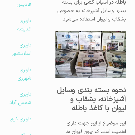
باطله در اسباب کشی
برای بسته
فردیس
بندی وسایل آشپزخانه به خصوص
بشقاب و لیوان استفاده می‌شود.
باربری
اندیشه
باربری
اسلامشهر
باربری
شهرری
نحوه بسته بندی وسایل
باربری
آشپزخانه، بشقاب و
شمس آباد
لیوان با کاغذ باطله
باربری کرج
این موضوع از این جهت دارای
اهمیت است که چون لیوان ها