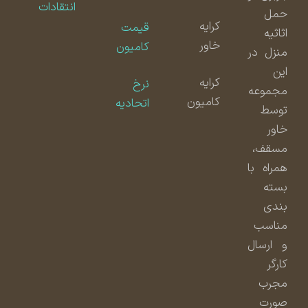
انتقادات
حمل
کرایه
قیمت
اثاثیه
خاور
کامیون
منزل در
این
کرایه
نرخ
مجموعه
کامیون
اتحادیه
توسط
خاور
مسقف،
همراه با
بسته
بندی
مناسب
و ارسال
کارگر
مجرب
صورت