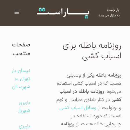
فهرست
ا
روزنامه باطله برای
صفحات
منتخب:
اسباب کشی
نیسان بار
روزنامه باطله
یکی از وسایلی
تهران به
هست که در اسباب کشی استفاده
شهرستان
می‌شود.
روزنامه باطله در اسباب
کشی
در کنار نایلون حبابدار و فوم
باربری
و یونولیت از
وسایل اسباب کشی
شهریار
هست که مورد استفاده در
جابجایی خانه هست. از
روزنامه
باربری