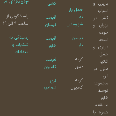
۰۹۱
۰
۴۹۶۸۵۶۳
باربری و
کشی
حمل بار
اسباب
پاسخگویی از
به
قیمت
کشی در
ساعت ۹ الی ۱۹
شهرستان
نیسان
تهران و
حومه
رسیدگی به
نیسان
قیمت
است.
شکایات و
بار
خاور
باربری و
انتقادات
حمل
کرایه
قیمت
اثاثیه
خاور
کامیون
منزل در
این
کرایه
نرخ
مجموعه
کامیون
اتحادیه
توسط
خاور
مسقف،
همراه با