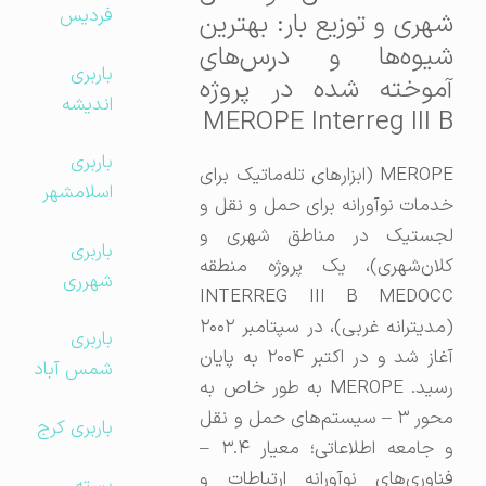
فردیس
شهری و توزیع بار: بهترین
شیوه‌ها و درس‌های
باربری
آموخته شده در پروژه
اندیشه
MEROPE Interreg III B
باربری
MEROPE (ابزارهای تله‌ماتیک برای
اسلامشهر
خدمات نوآورانه برای حمل و نقل و
لجستیک در مناطق شهری و
باربری
کلان‌شهری)، یک پروژه منطقه
شهرری
INTERREG III B MEDOCC
(مدیترانه غربی)، در سپتامبر ۲۰۰۲
باربری
آغاز شد و در اکتبر ۲۰۰۴ به پایان
شمس آباد
رسید. MEROPE به طور خاص به
محور ۳ – سیستم‌های حمل و نقل
باربری کرج
و جامعه اطلاعاتی؛ معیار ۳.۴ –
فناوری‌های نوآورانه ارتباطات و