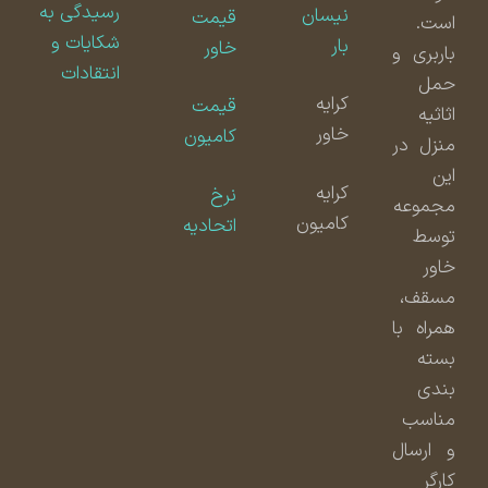
رسیدگی به
نیسان
قیمت
است.
شکایات و
بار
خاور
باربری و
انتقادات
حمل
کرایه
قیمت
اثاثیه
خاور
کامیون
منزل در
این
کرایه
نرخ
مجموعه
کامیون
اتحادیه
توسط
خاور
مسقف،
همراه با
بسته
بندی
مناسب
و ارسال
کارگر