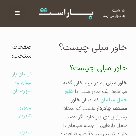
فهرست
ا
خاور مبلی چیست؟
صفحات
منتخب:
خاور مبلی چیست؟
نیسان بار
تهران به
خاور مبلی
به دو نوع خاور گفته
شهرستان
می‌شود. یک خاور مبلی یا
خاور
حمل مبلمان
که همان
خاور
باربری
مسقف چادردار
هست که تعداد
شهریار
بسیار زیادی پتو دارد. اگر قصد
حمل بارهایی از جمله مبلمان را
باربری
دارید که نیازمند دقت و ظرافت در