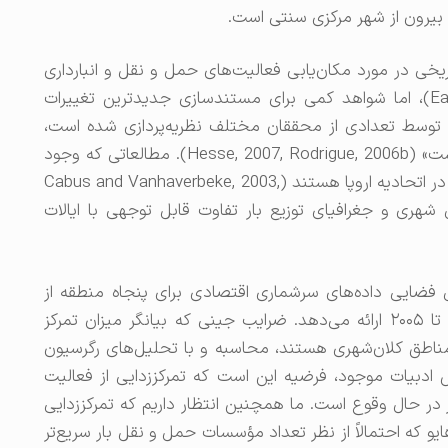
بیرون از شهر مرکزی سنتی است.
یخی در مورد مکان‌یابی فعالیت‌های حمل و نقل و انبارداری
انجام شده است (Eaton, 1982, McKinnon, 1983)، اما شواهد کمی برای مستندسازی جدیدترین تغییرات
ی توسط تعدادی از محققان مختلف نظریه‌پردازی شده است،
«مطالعات تجربی در مورد وسعت این روند نادر است» (Hesse, 2007, Rodrigue, 2006b). مطالعاتی که وجود
دارند تقریباً به طور کامل در زمینه ادغام فعالیت‌ها در اتحادیه اروپا هستند (Cabus and Vanhaverbeke, 2003,
Hess)، که از نظر شکل شهری و جغرافیای توزیع بار تفاوت قابل توجهی با ایالات
 فضایی داده‌های سرشماری اقتصادی برای پنجاه منطقه از
بزرگترین کلان‌شهرهای ایالات متحده از سال ۱۹۸۶ تا ۲۰۰۵ ارائه می‌دهد. ضرایب جینی که بیانگر میزان تمرکز
طق کلان‌شهری هستند، محاسبه و با تحلیل‌های رگرسیون
 ادبیات موجود، فرضیه این است که تمرکززدایی از فعالیت
ر حال وقوع است. ما همچنین انتظار داریم که تمرکززدایی
یو که احتمالاً از نظر تعداد مؤسسات حمل و نقل بار سریع‌تر