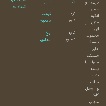
شکایات و
بار
خاور
باربری و
انتقادات
حمل
کرایه
قیمت
اثاثیه
خاور
کامیون
منزل در
این
کرایه
نرخ
مجموعه
کامیون
اتحادیه
توسط
خاور
مسقف،
همراه با
بسته
بندی
مناسب
و ارسال
کارگر
مجرب