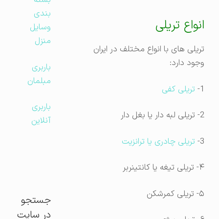
بسته
بندی
انواع تریلی
وسایل
منزل
تریلی های با انواع مختلف در ایران
وجود دارد:
باربری
مبلمان
1-
تریلی کفی
باربری
2- تریلی لبه دار یا بغل دار
آنلاین
3-
تریلی چادری یا ترانزیت
۴- تریلی تیغه یا کانتینربر
۵- تریلی کمرشکن
جستجو
در سایت