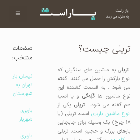
فهرست
ا
تریلی چیست؟
صفحات
منتخب:
تریلی
به ماشین های سنگینی که
نیسان بار
انواع بارکش را حمل می کنند گفته
تهران به
می شود . به قسمت کشنده این
شهرستان
نوع ماشین ها
کَلِه‌گی
و یا
اسب
م گفته می شود.
تریلی
یکی از
باربری
نواع ماشین باربری
است. تریلی (یا
شهریار
۱۸ چرخ) یک وسیله برای جابجایی
بارهای بزرگ و حجیم است. تریلی
باربری