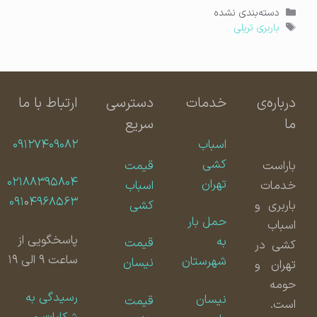
دسته‌ها
دسته‌بندی نشده
برچسب‌ها
باربری تریلی
درباره‌ی
خدمات
دسترسی
ارتباط با ما
ما
سریع
اسباب
۰۹۱۲۷۴۰۹۰۸۲
کشی
باراست
قیمت
۰۲۱۸۸۳۹۵۸۰۴
تهران
خدمات
اسباب
۰۹۱
۰
۴۹۶۸۵۶۳
باربری و
کشی
حمل بار
اسباب
پاسخگویی از
به
قیمت
کشی در
ساعت ۹ الی ۱۹
شهرستان
نیسان
تهران و
حومه
رسیدگی به
نیسان
قیمت
است.