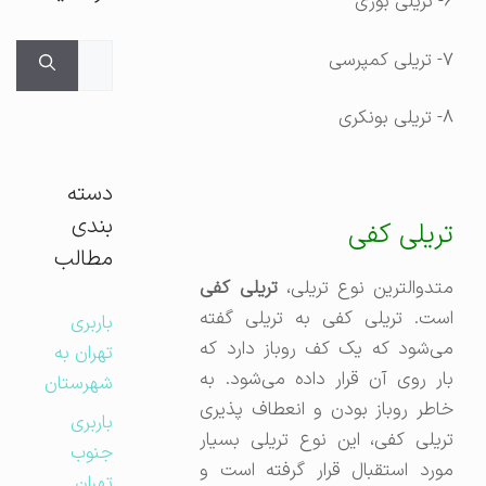
۶- تریلی بوژی
جستجوی
۷- تریلی کمپرسی
برای:
۸- تریلی بونکری
دسته
بندی
تریلی کفی
مطالب
تدوالترین نوع تریلی،
تریلی کفی
است. تریلی کفی به تریلی گفته
باربری
می‌شود که یک کف روباز دارد که
تهران به
بار روی آن قرار داده می‌شود. به
شهرستان
خاطر روباز بودن و انعطاف پذیری
باربری
تریلی کفی، این نوع تریلی بسیار
جنوب
مورد استقبال قرار گرفته است و
تهران