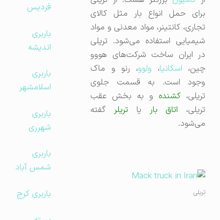
ز
کامیون
بزرگتر هست. از تریلی
فردیس
برای حمل انواع بار مثل کالای
تجاری، کانتینر، مواد معدنی و مواد
باربری
شیمیایی استفاده می‌شود. تریلی
اندیشه
در ایران ساخت شرکت‌های هووو
ین،
اسکانیا
،
ولوو
، رنو و ماک
باربری
وجود است. به قسمت جلوی
اسلامشهر
ریلی،
کشنده
و به بخش عقب
تریلی،
اتاق بار
یا
تریلر
گفته
باربری
می‌شود.
شهرری
باربری
شمس آباد
باربری کرج
تریلی