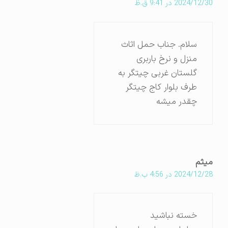
2024/12/30 در 9:41 ق.ظ
سلام. جناب حمل اثاث
منزل و نرخ باربری
گلستان غربی چیتگر به
طرف بلوار کاج چیتگر
چقدر میشه
میثم
2024/12/28 در 4:56 ب.ظ
خسته نباشید