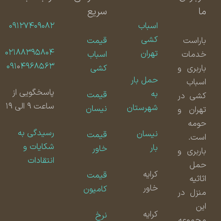
ما
سریع
اسباب
۰۹۱۲۷۴۰۹۰۸۲
کشی
باراست
قیمت
۰۲۱۸۸۳۹۵۸۰۴
تهران
خدمات
اسباب
۰۹۱
۰
۴۹۶۸۵۶۳
باربری و
کشی
حمل بار
اسباب
پاسخگویی از
به
قیمت
کشی در
ساعت ۹ الی ۱۹
شهرستان
نیسان
تهران و
حومه
رسیدگی به
نیسان
قیمت
است.
شکایات و
بار
خاور
باربری و
انتقادات
حمل
کرایه
قیمت
اثاثیه
خاور
کامیون
منزل در
این
کرایه
نرخ
مجموعه