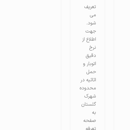
تعریف
می
شود.
جهت
اطلاع از
نرخ
دقیق
اتوبار و
حمل
اثاثیه در
محدوده
شهرک
گلستان
به
صفحه
تعرفه