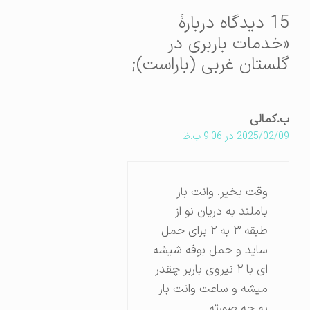
15 دیدگاه دربارهٔ
«خدمات باربری در
گلستان غربی (باراست);
ب.کمالی
2025/02/09 در 9:06 ب.ظ
وقت بخیر. وانت بار
باملند به دریان نو از
طبقه ۳ به ۲ برای حمل
ساید و حمل بوفه شیشه
ای با ۲ نیروی باربر چقدر
میشه و ساعت وانت بار
به چه صورته