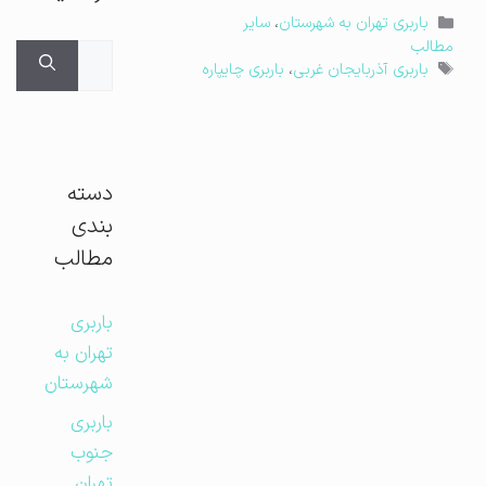
دسته‌ها
باربری تهران به شهرستان
،
سایر
مطالب
جستجوی
برچسب‌ها
باربری آذربایجان غربی
،
باربری چایپاره
برای:
دسته
بندی
مطالب
باربری
تهران به
شهرستان
باربری
جنوب
تهران