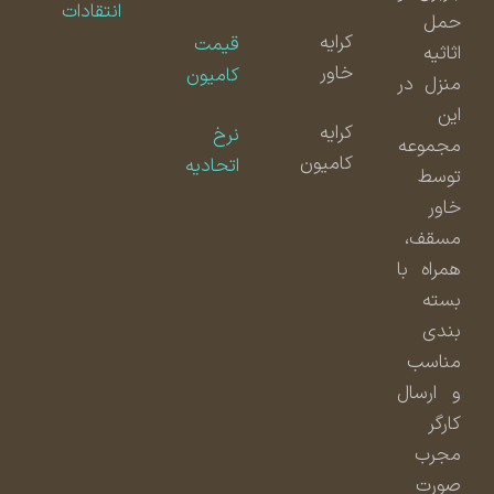
انتقادات
حمل
کرایه
قیمت
اثاثیه
خاور
کامیون
منزل در
این
کرایه
نرخ
مجموعه
کامیون
اتحادیه
توسط
خاور
مسقف،
همراه با
بسته
بندی
مناسب
و ارسال
کارگر
مجرب
صورت