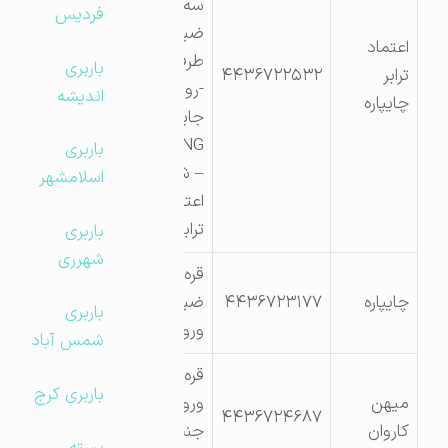
سه راهی قره
فردیس
ضیاالدین به
اعتماد
طرف خوی
باربری
ترابر
۴۴۳۶۷۲۲۵۳۲
-روبروی
اندیشه
چایپاره
جایگاه
CNGشهرداری
باربری
– شرکت
اسلامشهر
اعتماد
ترابرچایپاره
باربری
شهرری
قره
چایپاره
۴۴۳۶۷۲۳۱۷۷
ضیاءالدین
باربری
ورودی شهر
شمس آباد
قره ضیالدین
باربری کرج
میهن
ورودی شهر
۴۴۳۶۷۲۴۶۸۷
کاروان
جنب اداره