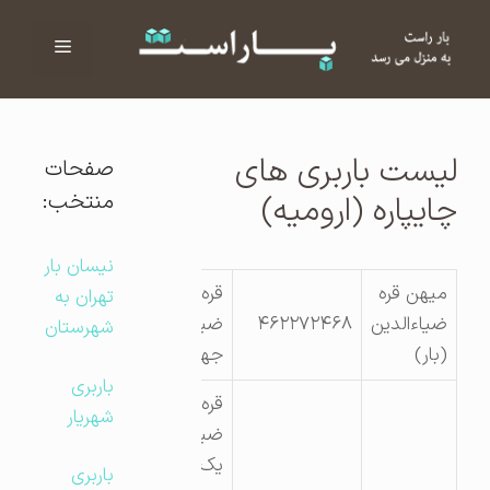
فهرست
ا
لیست باربری های
صفحات
منتخب:
چایپاره (ارومیه)
نیسان بار
میهن قره
قره
تهران به
ضیاءالدین
۴۶۲۲۷۲۴۶۸
ضیاءالدین خ
شهرستان
(بار)
جهاد
باربری
قره
شهریار
ضیاالدین-
یک کیلومتری
باربری