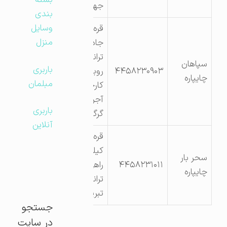
بسته
جهاد
بندی
وسایل
قره ضیاالدین
منزل
جاده ی
ترانزیتی
سپاهان
باربری
۴۴۵۸۲۳۰۹۰۳
روبروی
چایپاره
مبلمان
کارخانه ی
آجرسفال
باربری
گرگین
آنلاین
قره ضیالدین
کیلومتر۳سه
سحر بار
۴۴۵۸۲۳۱۰۱۱
راهی جاده
چایپاره
ترانزیتی ماکو
تبریز
جستجو
در سایت