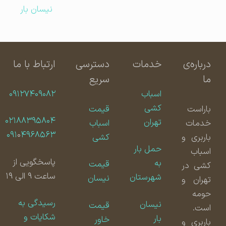
نیسان بار
درباره‌ی
خدمات
دسترسی
ارتباط با ما
ما
سریع
اسباب
۰۹۱۲۷۴۰۹۰۸۲
کشی
باراست
قیمت
۰۲۱۸۸۳۹۵۸۰۴
تهران
خدمات
اسباب
۰۹۱
۰
۴۹۶۸۵۶۳
باربری و
کشی
حمل بار
اسباب
پاسخگویی از
به
قیمت
کشی در
ساعت ۹ الی ۱۹
شهرستان
نیسان
تهران و
حومه
رسیدگی به
نیسان
قیمت
است.
شکایات و
بار
خاور
باربری و