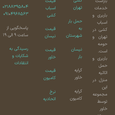
کشی
باراست
قیمت
۰۲۱۸۸۳۹۵۸۰۴
تهران
خدمات
اسباب
۰۹۱
۰
۴۹۶۸۵۶۳
باربری و
کشی
حمل بار
اسباب
پاسخگویی از
به
قیمت
کشی در
ساعت ۹ الی ۱۹
شهرستان
نیسان
تهران و
حومه
رسیدگی به
نیسان
قیمت
است.
شکایات و
بار
خاور
باربری و
انتقادات
حمل
کرایه
قیمت
اثاثیه
خاور
کامیون
منزل در
این
کرایه
نرخ
مجموعه
کامیون
اتحادیه
توسط
خاور