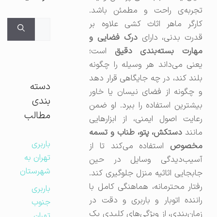
تجربه‌ی راحت و مطمئن باشد.
جستجوی
کارگر ماهر اثاث کشی علاوه بر
برای:
قدرت بدنی، دارای
درک فضایی و
مهارت بسته‌بندی دقیق
است؛
یعنی می‌داند هر وسیله را چگونه
بلند کند، در چه جایگاهی قرار دهد
دسته
و چگونه از فضای نیسان یا خاور
بندی
بیشترین استفاده را ببرد. او ضمن
مطالب
رعایت اصول ایمنی، از ابزارهایی
مانند
دستکش، پتو، طناب و تسمه
باربری
مخصوص
استفاده می‌کند تا از
تهران به
آسیب‌دیدگی وسایل در حین
شهرستان
جابجایی اثاثیه منزل جلوگیری کند.
رفتار محترمانه، هماهنگی کامل با
باربری
راننده اتوبار و باربری و دقت در
جنوب
زمان‌بندی، از ویژگی‌های کلیدی یک
تهران