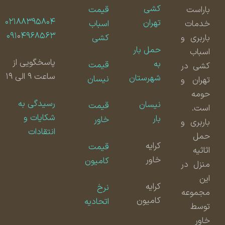
کشی
باراست
قیمت
۰۲۱۸۸۳۹۵۸۰۴
تهران
خدمات
اسباب
۰۹۱
۰
۴۹۶۸۵۶۳
باربری و
کشی
حمل بار
اسباب
پاسخگویی از
به
قیمت
کشی در
ساعت ۹ الی ۱۹
شهرستان
نیسان
تهران و
حومه
رسیدگی به
نیسان
قیمت
است.
شکایات و
بار
خاور
باربری و
انتقادات
حمل
کرایه
قیمت
اثاثیه
خاور
کامیون
منزل در
این
کرایه
نرخ
مجموعه
کامیون
اتحادیه
توسط
خاور